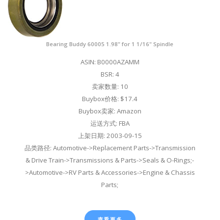
Bearing Buddy 60005 1.98" for 1 1/16" Spindle
ASIN: B0000AZAMM
BSR: 4
卖家数量: 10
Buybox价格: $17.4
Buybox卖家: Amazon
运送方式: FBA
上架日期: 2003-09-15
品类路径: Automotive->Replacement Parts->Transmission
& Drive Train->Transmissions & Parts->Seals & O-Rings;-
>Automotive->RV Parts & Accessories->Engine & Chassis
Parts;
查看更多