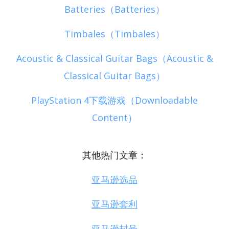
Batteries（Batteries）
Timbales（Timbales）
Acoustic & Classical Guitar Bags（Acoustic &
Classical Guitar Bags）
PlayStation 4下载游戏（Downloadable
Content）
其他热门文章：
亚马逊选品
亚马逊套利
亚马逊封号