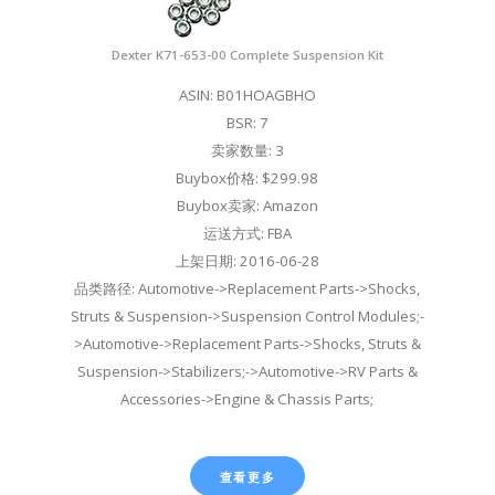
Dexter K71-653-00 Complete Suspension Kit
ASIN: B01HOAGBHO
BSR: 7
卖家数量: 3
Buybox价格: $299.98
Buybox卖家: Amazon
运送方式: FBA
上架日期: 2016-06-28
品类路径: Automotive->Replacement Parts->Shocks,
Struts & Suspension->Suspension Control Modules;-
>Automotive->Replacement Parts->Shocks, Struts &
Suspension->Stabilizers;->Automotive->RV Parts &
Accessories->Engine & Chassis Parts;
查看更多