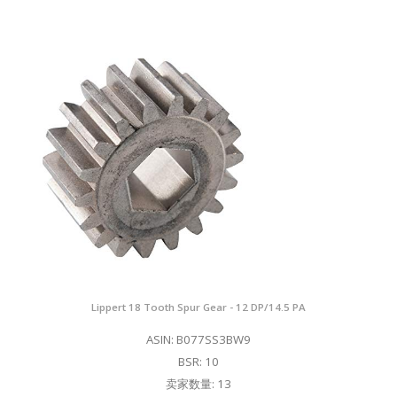
Lippert 18 Tooth Spur Gear - 12 DP/14.5 PA
ASIN: B077SS3BW9
BSR: 10
卖家数量: 13