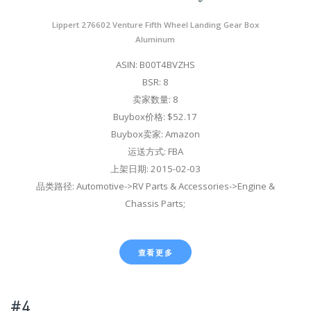
Lippert 276602 Venture Fifth Wheel Landing Gear Box
Aluminum
ASIN: B00T4BVZHS
BSR: 8
卖家数量: 8
Buybox价格: $52.17
Buybox卖家: Amazon
运送方式: FBA
上架日期: 2015-02-03
品类路径: Automotive->RV Parts & Accessories->Engine &
Chassis Parts;
查看更多
#4