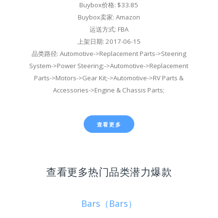
Buybox价格: $33.85
Buybox卖家: Amazon
运送方式: FBA
上架日期: 2017-06-15
品类路径: Automotive->Replacement Parts->Steering
System->Power Steering;->Automotive->Replacement
Parts->Motors->Gear Kit;->Automotive->RV Parts &
Accessories->Engine & Chassis Parts;
查看更多
查看更多热门品类潜力爆款
Bars（Bars）