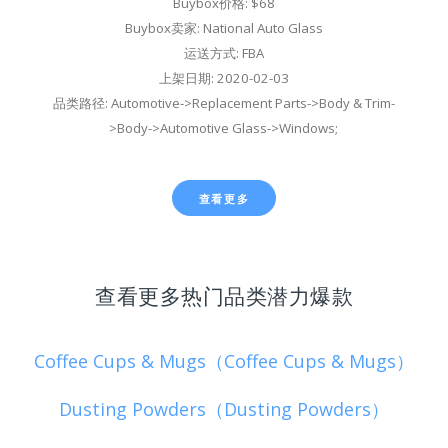
Buybox价格: $68
Buybox卖家: National Auto Glass
运送方式: FBA
上架日期: 2020-02-03
品类路径: Automotive->Replacement Parts->Body & Trim-
>Body->Automotive Glass->Windows;
查看更多
查看更多热门品类潜力爆款
Coffee Cups & Mugs（Coffee Cups & Mugs）
Dusting Powders（Dusting Powders）