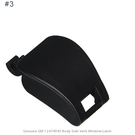
#3
Genuine GM 12474945 Body Side Vent Window Latch