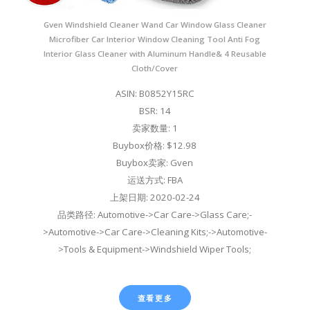
Gven Windshield Cleaner Wand Car Window Glass Cleaner
Microfiber Car Interior Window Cleaning Tool Anti Fog
Interior Glass Cleaner with Aluminum Handle& 4 Reusable
Cloth/Cover
ASIN: B0852Y15RC
BSR: 14
卖家数量: 1
Buybox价格: $12.98
Buybox卖家: Gven
运送方式: FBA
上架日期: 2020-02-24
品类路径: Automotive->Car Care->Glass Care;-
>Automotive->Car Care->Cleaning Kits;->Automotive-
>Tools & Equipment->Windshield Wiper Tools;
查看更多