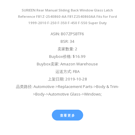
SURIEEN Rear Manual Sliding Back Window Glass Latch
Reference F81Z-2540860-AA F81Z2540860AA Fits for Ford
1999-2010 F-250 F-350 F-450 F-550 Super Duty
ASIN: B07ZPSBTF6
BSR: 34
卖家数量: 2
Buybox价格: $16.99
Buybox卖家: Amazon Warehouse
运送方式: FBA
上架日期: 2019-10-28
品类路径: Automotive->Replacement Parts->Body & Trim-
>Body->Automotive Glass->Windows;
查看更多