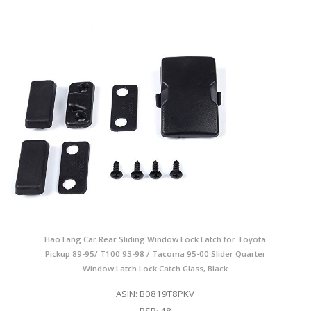
HaoTang Car Rear Sliding Window Lock Latch for Toyota
Pickup 89-95/ T100 93-98 / Tacoma 95-00 Slider Quarter
Window Latch Lock Catch Glass, Black
ASIN: B0819T8PKV