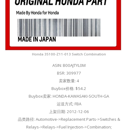
Honda 35100-Z11-013 Switch Combination
ASIN: B00AJTYL0M
BSR: 309977
卖家数量: 4
Buybox价格: $54.2
Buybox卖家: HONDA-KAWASAKI-SOUTH-GA
运送方式: FBA
上架日期: 2012-12-06
品类路径: Automotive->Replacement Parts->Switches &
Relays->Relays->Fuel Injection->Combination;