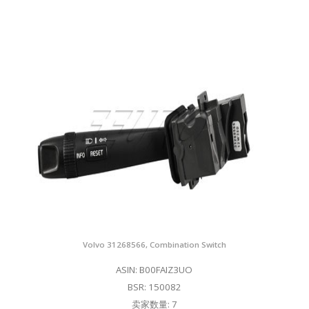
Volvo 31268566, Combination Switch
ASIN: B00FAIZ3UO
BSR: 150082
卖家数量: 7