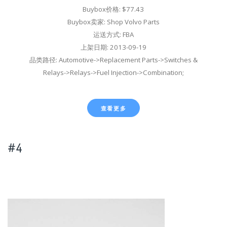
Buybox价格: $77.43
Buybox卖家: Shop Volvo Parts
运送方式: FBA
上架日期: 2013-09-19
品类路径: Automotive->Replacement Parts->Switches &
Relays->Relays->Fuel Injection->Combination;
查看更多
#4