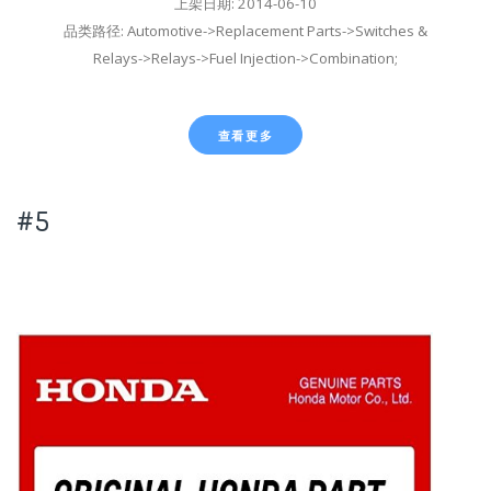
上架日期: 2014-06-10
品类路径: Automotive->Replacement Parts->Switches &
Relays->Relays->Fuel Injection->Combination;
查看更多
#5