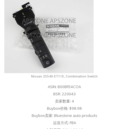
Nissan 25540-ET11E, Combination Switch
ASIN: B00BFE4COA
BSR: 220043
卖家数量: 4
Buybox价格: $98.98
Buybox卖家: Bluestone auto products
运送方式: FBA