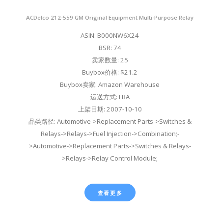
ACDelco 212-559 GM Original Equipment Multi-Purpose Relay
ASIN: B000NW6X24
BSR: 74
卖家数量: 25
Buybox价格: $21.2
Buybox卖家: Amazon Warehouse
运送方式: FBA
上架日期: 2007-10-10
品类路径: Automotive->Replacement Parts->Switches &
Relays->Relays->Fuel Injection->Combination;-
>Automotive->Replacement Parts->Switches & Relays-
>Relays->Relay Control Module;
查看更多