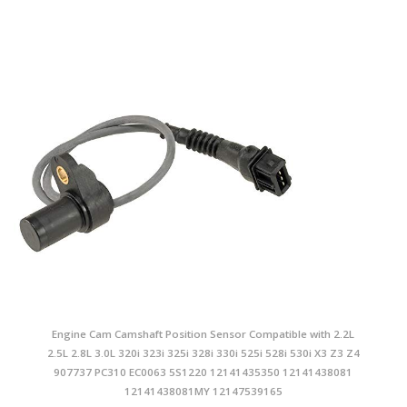
Engine Cam Camshaft Position Sensor Compatible with 2.2L
2.5L 2.8L 3.0L 320i 323i 325i 328i 330i 525i 528i 530i X3 Z3 Z4
907737 PC310 EC0063 5S1220 12141435350 12141438081
12141438081MY 12147539165