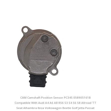
CAM Camshaft Position Sensor PC345 058905161B
Compatible With Audi A4 A6 A8 RS6 S3 S4 S6 S8 Allroad TT
Seat Alhambra Ibiza Volkswagen Beetle Golf Jetta Passat