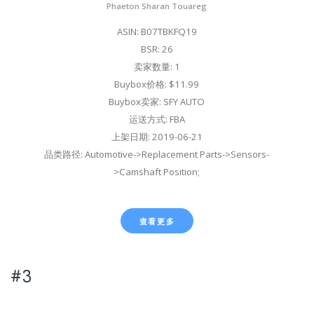
Phaeton Sharan Touareg
ASIN: B07TBKFQ19
BSR: 26
卖家数量: 1
Buybox价格: $11.99
Buybox卖家: SFY AUTO
运送方式: FBA
上架日期: 2019-06-21
品类路径: Automotive->Replacement Parts->Sensors-
>Camshaft Position;
查看更多
#3