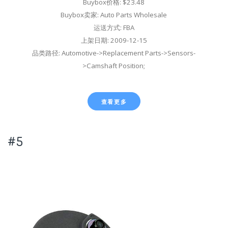
Buybox价格: $23.48
Buybox卖家: Auto Parts Wholesale
运送方式: FBA
上架日期: 2009-12-15
品类路径: Automotive->Replacement Parts->Sensors-
>Camshaft Position;
查看更多
#5