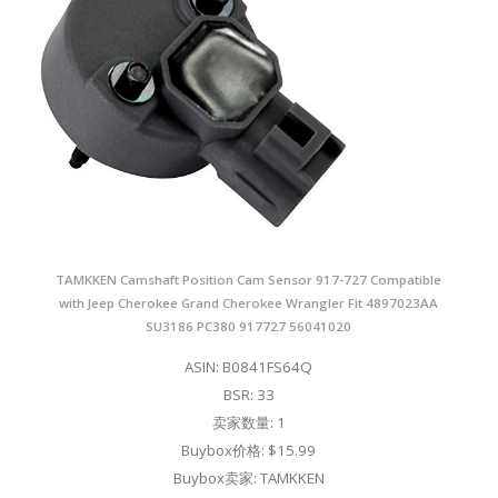
TAMKKEN Camshaft Position Cam Sensor 917-727 Compatible
with Jeep Cherokee Grand Cherokee Wrangler Fit 4897023AA
SU3186 PC380 917727 56041020
ASIN: B0841FS64Q
BSR: 33
卖家数量: 1
Buybox价格: $15.99
Buybox卖家: TAMKKEN