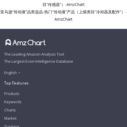
目“传感器”）-AmzChart
亚马逊“传动液”品类选品-热门“传动液”产品（上级类目“冷却器及配件”）-
AmzChart
The Leading Amazon Analysis Tool
The Largest Ecom Intelligence Database
English
Top Features
Products
Keywords
Charts
Market
Tracking