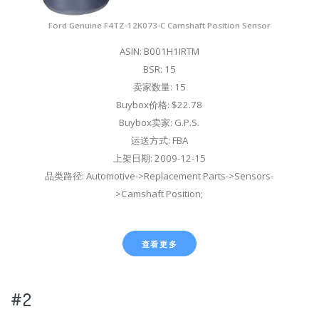
Ford Genuine F4TZ-12K073-C Camshaft Position Sensor
ASIN: B001H1IRTM
BSR: 15
卖家数量: 15
Buybox价格: $22.78
Buybox卖家: G.P.S.
运送方式: FBA
上架日期: 2009-12-15
品类路径: Automotive->Replacement Parts->Sensors-
>Camshaft Position;
查看更多
#2