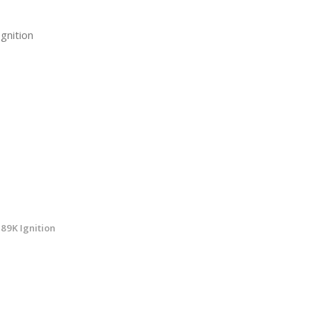
gnition
89K Ignition