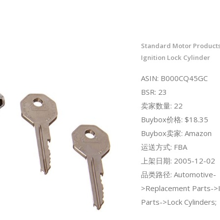
Standard Motor Product
Ignition Lock Cylinder
ASIN: B000CQ45GC
BSR: 23
卖家数量: 22
Buybox价格: $18.35
Buybox卖家: Amazon
运送方式: FBA
上架日期: 2005-12-02
品类路径: Automotive-
>Replacement Parts->I
Parts->Lock Cylinders;