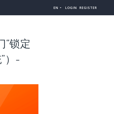
EN
LOGIN
REGISTER
门“锁定
”）-