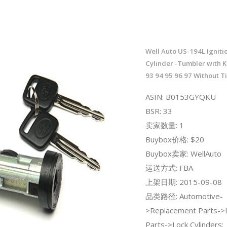
Well Auto US-194L Igniti
Cylinder -Tumbler with K
93 94 95 96 97 Without Ti
ASIN: B0153GYQKU
BSR: 33
卖家数量: 1
Buybox价格: $20
Buybox卖家: WellAuto
运送方式: FBA
上架日期: 2015-09-08
品类路径: Automotive-
>Replacement Parts->I
Parts->Lock Cylinders;