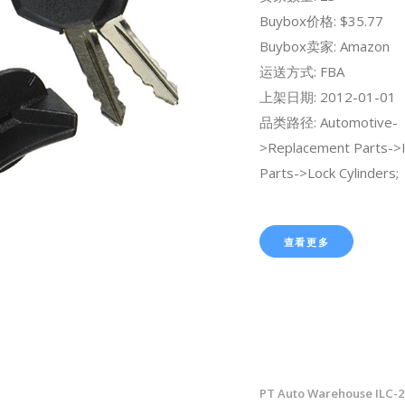
Buybox价格: $35.77
Buybox卖家: Amazon
运送方式: FBA
上架日期: 2012-01-01
品类路径: Automotive-
>Replacement Parts->I
Parts->Lock Cylinders;
查看更多
PT Auto Warehouse ILC-21