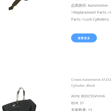
品类路径: Automotive-
>Replacement Parts->I
Parts->Lock Cylinders;
查看更多
Crown Automotive 47232
Cylinder, Black
ASIN: B00C5SVHHA
BSR: 31
卖家数量: 23