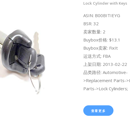
Lock Cylinder with Keys
ASIN: B00BITIEYG
BSR: 32
卖家数量: 2
Buybox价格: $13.1
Buybox卖家: FixIt
运送方式: FBA
上架日期: 2013-02-22
品类路径: Automotive-
>Replacement Parts->I
Parts->Lock Cylinders;
查看更多