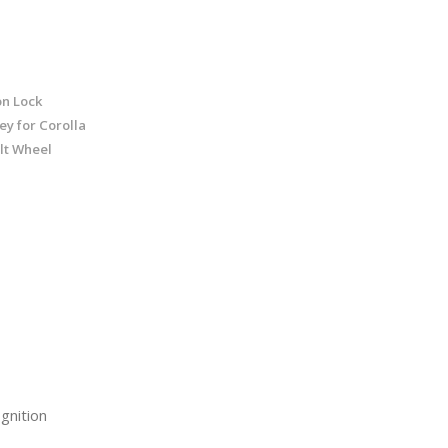
on Lock
ey for Corolla
lt Wheel
gnition