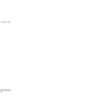
s US21L
gnition