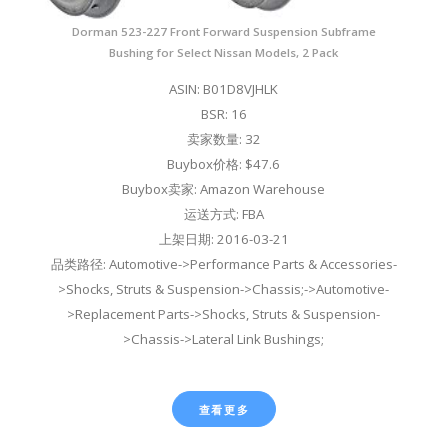
Dorman 523-227 Front Forward Suspension Subframe
Bushing for Select Nissan Models, 2 Pack
ASIN: B01D8VJHLK
BSR: 16
卖家数量: 32
Buybox价格: $47.6
Buybox卖家: Amazon Warehouse
运送方式: FBA
上架日期: 2016-03-21
品类路径: Automotive->Performance Parts & Accessories-
>Shocks, Struts & Suspension->Chassis;->Automotive-
>Replacement Parts->Shocks, Struts & Suspension-
>Chassis->Lateral Link Bushings;
查看更多