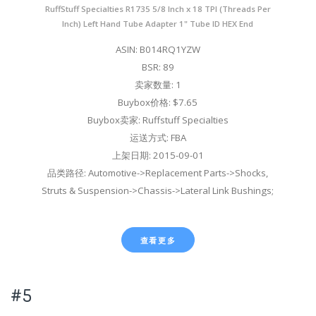
RuffStuff Specialties R1735 5/8 Inch x 18 TPI (Threads Per
Inch) Left Hand Tube Adapter 1" Tube ID HEX End
ASIN: B014RQ1YZW
BSR: 89
卖家数量: 1
Buybox价格: $7.65
Buybox卖家: Ruffstuff Specialties
运送方式: FBA
上架日期: 2015-09-01
品类路径: Automotive->Replacement Parts->Shocks,
Struts & Suspension->Chassis->Lateral Link Bushings;
查看更多
#5