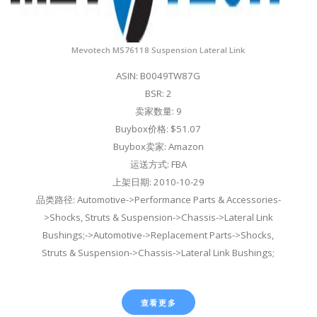
Mevotech MS76118 Suspension Lateral Link
ASIN: B0049TW87G
BSR: 2
卖家数量: 9
Buybox价格: $51.07
Buybox卖家: Amazon
运送方式: FBA
上架日期: 2010-10-29
品类路径: Automotive->Performance Parts & Accessories-
>Shocks, Struts & Suspension->Chassis->Lateral Link
Bushings;->Automotive->Replacement Parts->Shocks,
Struts & Suspension->Chassis->Lateral Link Bushings;
查看更多