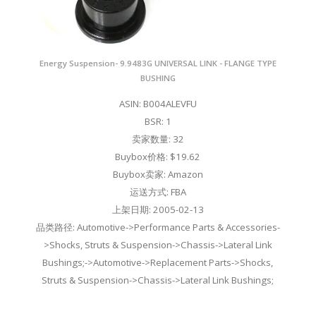
Energy Suspension- 9.9483G UNIVERSAL LINK - FLANGE TYPE
BUSHING
ASIN: B004ALEVFU
BSR: 1
卖家数量: 32
Buybox价格: $19.62
Buybox卖家: Amazon
运送方式: FBA
上架日期: 2005-02-13
品类路径: Automotive->Performance Parts & Accessories-
>Shocks, Struts & Suspension->Chassis->Lateral Link
Bushings;->Automotive->Replacement Parts->Shocks,
Struts & Suspension->Chassis->Lateral Link Bushings;