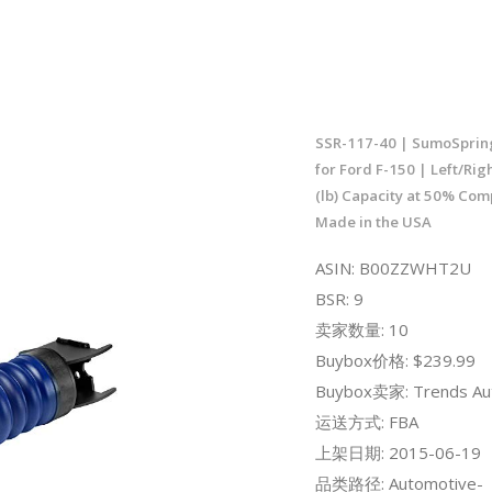
SSR-117-40 | SumoSpring
for Ford F-150 | Left/Rig
(lb) Capacity at 50% Com
Made in the USA
ASIN: B00ZZWHT2U
BSR: 9
卖家数量: 10
Buybox价格: $239.99
Buybox卖家: Trends Au
运送方式: FBA
上架日期: 2015-06-19
品类路径: Automotive-