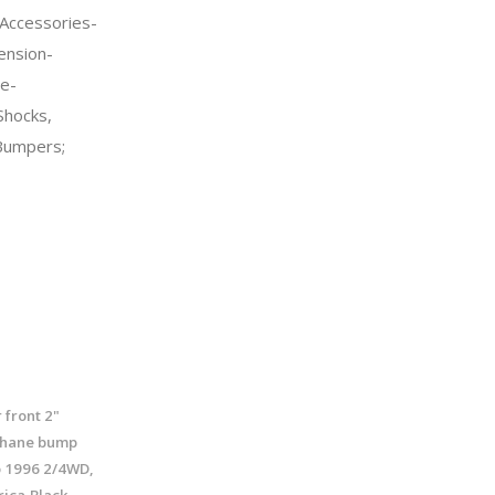
Accessories-
ension-
e-
Shocks,
Bumpers;
 front 2"
ethane bump
to 1996 2/4WD,
ica,Black