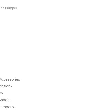
nce Bumper
Accessories-
ension-
e-
Shocks,
Bumpers;