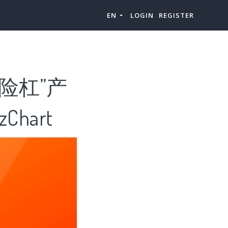
EN
LOGIN
REGISTER
险杠”产
hart