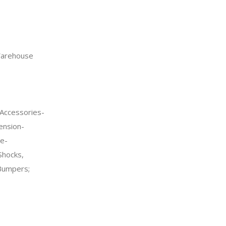
arehouse
Accessories-
ension-
e-
Shocks,
Bumpers;