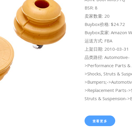
BSR: 8
卖家数量: 20
Buybox价格: $24.72
Buybox卖家: Amazon W
运送方式: FBA
上架日期: 2010-03-31
品类路径: Automotive-
>Performance Parts & 
>Shocks, Struts & Susp
>Bumpers;->Automotiv
>Replacement Parts->
Struts & Suspension->
查看更多