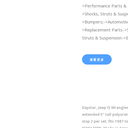
>Performance Parts & 
>Shocks, Struts & Susp
>Bumpers;->Automotiv
>Replacement Parts->
Struts & Suspension->
查看更多
Daystar, Jeep YJ Wrangler
extended 5" tall polyur
stop 2 per set, fits 1987 
KJ09120BK, Made in Amer