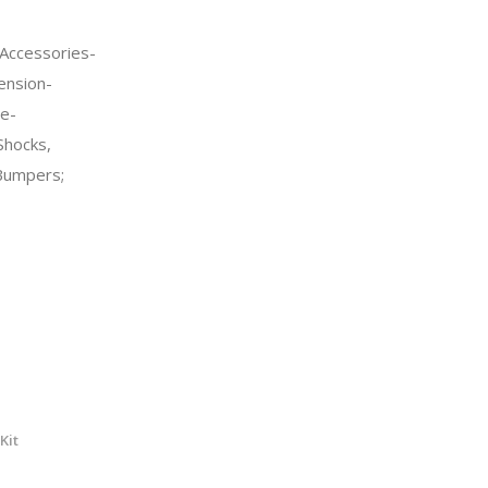
Accessories-
ension-
e-
Shocks,
Bumpers;
Kit