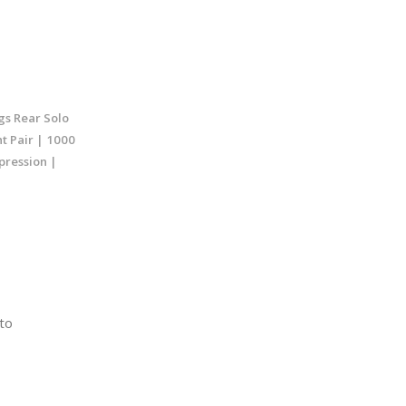
s Rear Solo
ht Pair | 1000
pression |
to