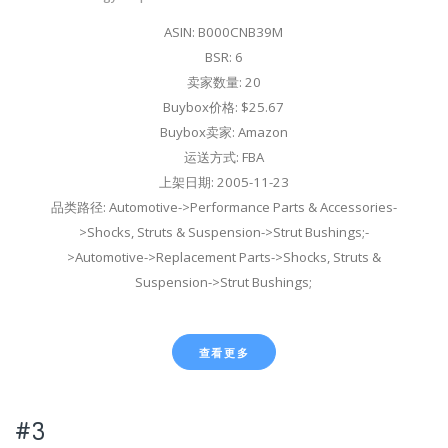
ASIN: B000CNB39M
BSR: 6
卖家数量: 20
Buybox价格: $25.67
Buybox卖家: Amazon
运送方式: FBA
上架日期: 2005-11-23
品类路径: Automotive->Performance Parts & Accessories-
>Shocks, Struts & Suspension->Strut Bushings;-
>Automotive->Replacement Parts->Shocks, Struts &
Suspension->Strut Bushings;
查看更多
#3