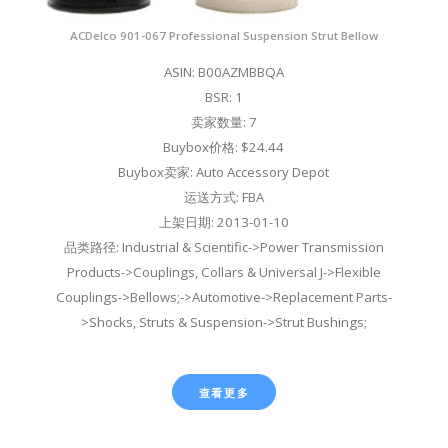
ACDelco 901-067 Professional Suspension Strut Bellow
ASIN: B00AZMBBQA
BSR: 1
卖家数量: 7
Buybox价格: $24.44
Buybox卖家: Auto Accessory Depot
运送方式: FBA
上架日期: 2013-01-10
品类路径: Industrial & Scientific->Power Transmission
Products->Couplings, Collars & Universal J->Flexible
Couplings->Bellows;->Automotive->Replacement Parts-
>Shocks, Struts & Suspension->Strut Bushings;
查看更多