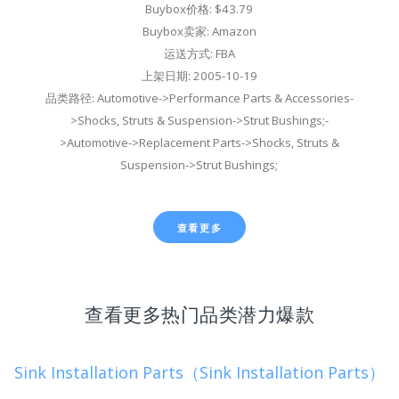
Buybox价格: $43.79
Buybox卖家: Amazon
运送方式: FBA
上架日期: 2005-10-19
品类路径: Automotive->Performance Parts & Accessories-
>Shocks, Struts & Suspension->Strut Bushings;-
>Automotive->Replacement Parts->Shocks, Struts &
Suspension->Strut Bushings;
查看更多
查看更多热门品类潜力爆款
Sink Installation Parts（Sink Installation Parts）