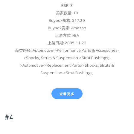
BSR: 8
卖家数量: 10
Buybox价格: $17.29
Buybox卖家: Amazon
运送方式: FBA
上架日期: 2005-11-23
品类路径: Automotive->Performance Parts & Accessories-
>Shocks, Struts & Suspension->Strut Bushings;-
>Automotive->Replacement Parts->Shocks, Struts &
Suspension->Strut Bushings;
查看更多
#4