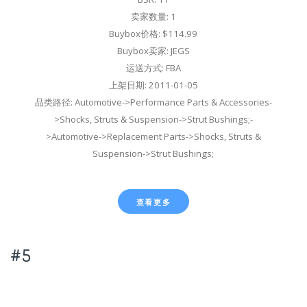
卖家数量: 1
Buybox价格: $114.99
Buybox卖家: JEGS
运送方式: FBA
上架日期: 2011-01-05
品类路径: Automotive->Performance Parts & Accessories-
>Shocks, Struts & Suspension->Strut Bushings;-
>Automotive->Replacement Parts->Shocks, Struts &
Suspension->Strut Bushings;
查看更多
#5