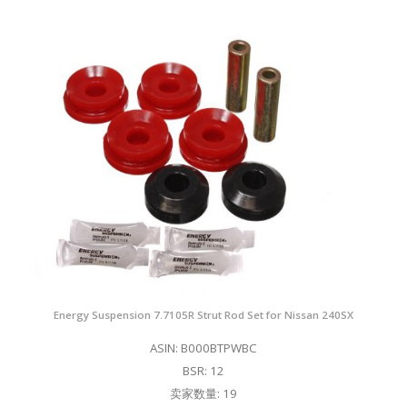
Energy Suspension 7.7105R Strut Rod Set for Nissan 240SX
ASIN: B000BTPWBC
BSR: 12
卖家数量: 19