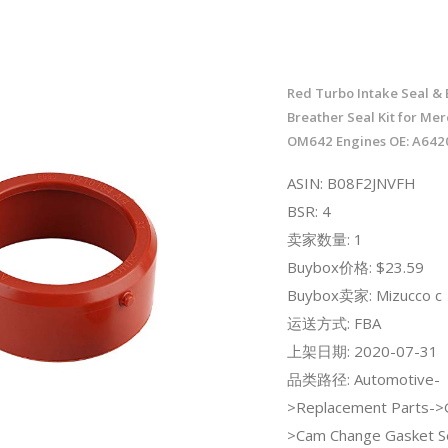
Red Turbo Intake Seal &
Breather Seal Kit for Me
OM642 Engines OE: A64
ASIN: B08F2JNVFH
BSR: 4
卖家数量: 1
Buybox价格: $23.59
Buybox卖家: Mizucco c
运送方式: FBA
上架日期: 2020-07-31
品类路径: Automotive-
>Replacement Parts->
>Cam Change Gasket S