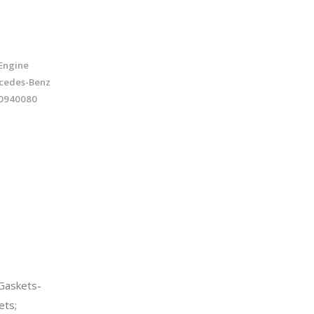
 Engine
rcedes-Benz
20940080
Gaskets-
ets;