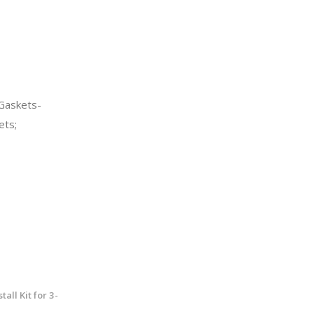
Gaskets-
ets;
ll Kit for 3-