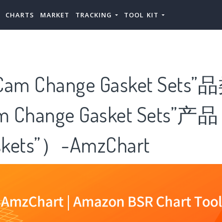
CHARTS
MARKET
TRACKING
TOOL KIT
m Change Gasket Sets
 Change Gasket Sets
kets”）-AmzChart