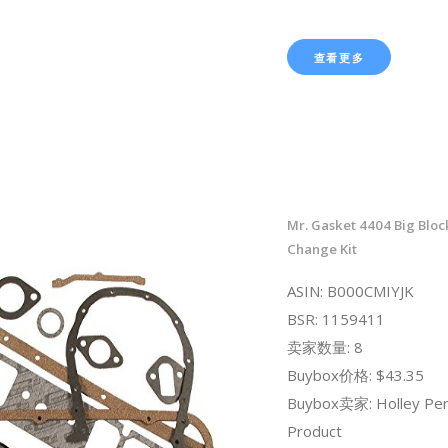
查看更多
Mr. Gasket 4404 Big Blo
Change Kit
ASIN: B000CMIYJK
BSR: 1159411
卖家数量: 8
Buybox价格: $43.35
Buybox卖家: Holley Pe
Product