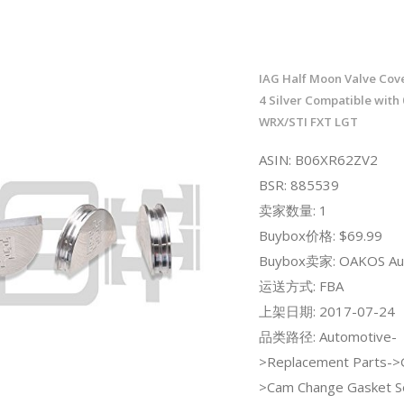
IAG Half Moon Valve Cov
4 Silver Compatible with
WRX/STI FXT LGT
ASIN: B06XR62ZV2
BSR: 885539
卖家数量: 1
Buybox价格: $69.99
Buybox卖家: OAKOS Au
运送方式: FBA
上架日期: 2017-07-24
品类路径: Automotive-
>Replacement Parts->
>Cam Change Gasket S