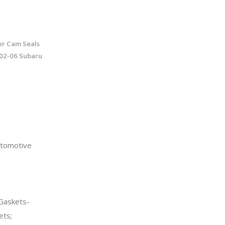
er Cam Seals
 02-06 Subaru
tomotive
Gaskets-
ets;