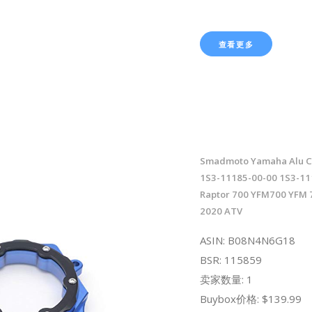
查看更多
Smadmoto Yamaha Alu C
1S3-11185-00-00 1S3-11
Raptor 700 YFM700 YFM 
2020 ATV
ASIN: B08N4N6G18
BSR: 115859
卖家数量: 1
Buybox价格: $139.99