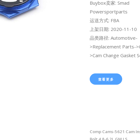
Buybox卖家: Smad
Powersportparts
运送方式: FBA
上架日期: 2020-11-10
品类路径: Automotive-
>Replacement Parts->
>Cam Change Gasket S
查看更多
Comp Cams-5621 Cam Insta
Bolt 4.8-6.2L GM LS