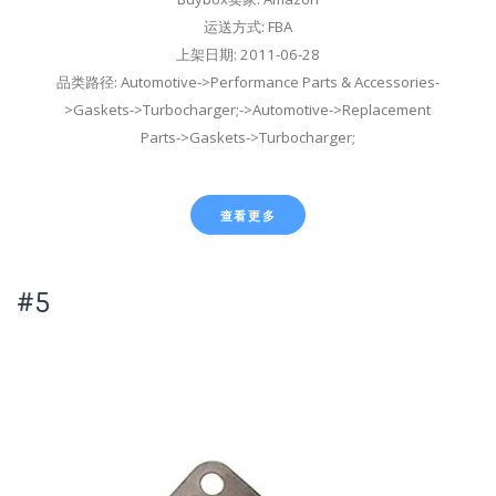
运送方式: FBA
上架日期: 2011-06-28
品类路径: Automotive->Performance Parts & Accessories-
>Gaskets->Turbocharger;->Automotive->Replacement
Parts->Gaskets->Turbocharger;
查看更多
#5