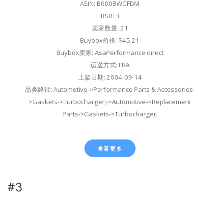
ASIN: B000BWCFDM
BSR: 3
卖家数量: 21
Buybox价格: $45.21
Buybox卖家: AsaPerformance direct
运送方式: FBA
上架日期: 2004-09-14
品类路径: Automotive->Performance Parts & Accessories-
>Gaskets->Turbocharger;->Automotive->Replacement
Parts->Gaskets->Turbocharger;
查看更多
#3