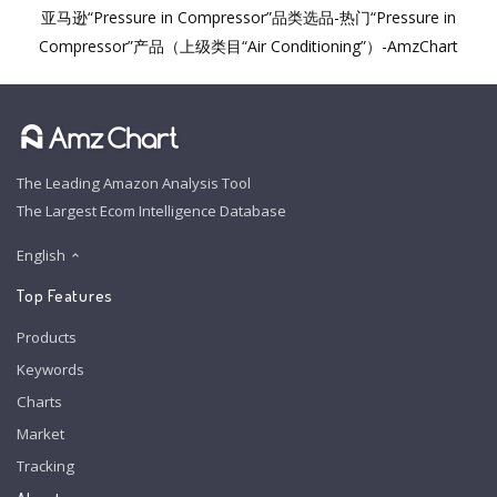
亚马逊“Pressure in Compressor”品类选品-热门“Pressure in
Compressor”产品（上级类目“Air Conditioning”）-AmzChart
The Leading Amazon Analysis Tool
The Largest Ecom Intelligence Database
English
Top Features
Products
Keywords
Charts
Market
Tracking