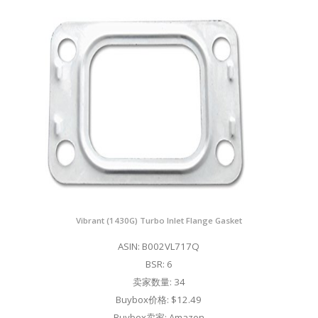
Vibrant (1430G) Turbo Inlet Flange Gasket
ASIN: B002VL717Q
BSR: 6
卖家数量: 34
Buybox价格: $12.49
Buybox卖家: Amazon