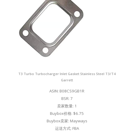
T3 Turbo Turbocharger Inlet Gasket Stainless Steel T3/T4
Garrett
ASIN: B08CS9GB1R
BSR: 7
卖家数量: 1
Buybox价格: $6.75
Buybox卖家: Mayways
运送方式: FBA