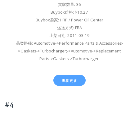
卖家数量: 36
Buybox价格: $10.27
Buybox卖家: HRP / Power Oil Center
运送方式: FBA
上架日期: 2011-03-19
品类路径: Automotive->Performance Parts & Accessories-
>Gaskets->Turbocharger;->Automotive->Replacement
Parts->Gaskets->Turbocharger;
查看更多
#4