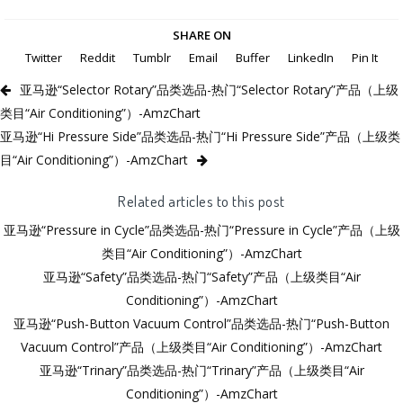
SHARE ON
Twitter
Reddit
Tumblr
Email
Buffer
LinkedIn
Pin It
亚马逊“Selector Rotary”品类选品-热门“Selector Rotary”产品（上级
类目“Air Conditioning”）-AmzChart
亚马逊“Hi Pressure Side”品类选品-热门“Hi Pressure Side”产品（上级类
目“Air Conditioning”）-AmzChart
Related articles to this post
亚马逊“Pressure in Cycle”品类选品-热门“Pressure in Cycle”产品（上级
类目“Air Conditioning”）-AmzChart
亚马逊“Safety”品类选品-热门“Safety”产品（上级类目“Air
Conditioning”）-AmzChart
亚马逊“Push-Button Vacuum Control”品类选品-热门“Push-Button
Vacuum Control”产品（上级类目“Air Conditioning”）-AmzChart
亚马逊“Trinary”品类选品-热门“Trinary”产品（上级类目“Air
Conditioning”）-AmzChart