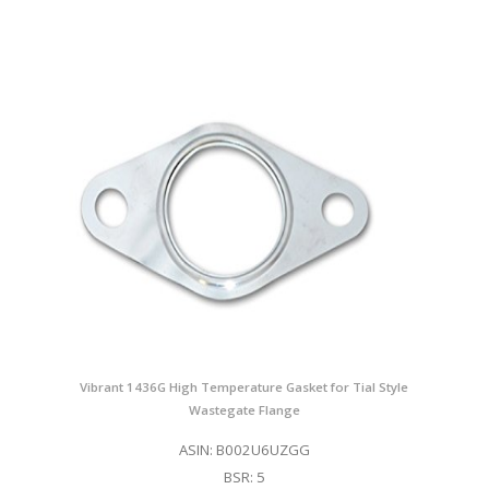
Vibrant 1436G High Temperature Gasket for Tial Style
Wastegate Flange
ASIN: B002U6UZGG
BSR: 5