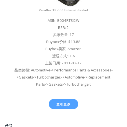
Remflex 18-006 Exhaust Gasket
ASIN: B004RT3I2W
BSR: 2
卖家数量: 17
Buybox价格: $13.88
Buybox卖家: Amazon
运送方式: FBA
上架日期: 2011-03-12
品类路径: Automotive->Performance Parts & Accessories-
>Gaskets->Turbocharger;->Automotive->Replacement
Parts->Gaskets->Turbocharger;
查看更多
#2