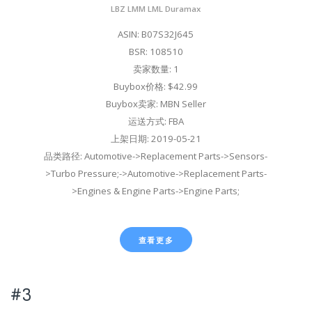
LBZ LMM LML Duramax
ASIN: B07S32J645
BSR: 108510
卖家数量: 1
Buybox价格: $42.99
Buybox卖家: MBN Seller
运送方式: FBA
上架日期: 2019-05-21
品类路径: Automotive->Replacement Parts->Sensors-
>Turbo Pressure;->Automotive->Replacement Parts-
>Engines & Engine Parts->Engine Parts;
查看更多
#3