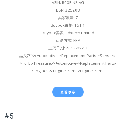
ASIN: B00BJN2JAG
BSR: 225208
卖家数量: 7
Buybox价格: $51.1
Buybox卖家: Edxtech Limited
运送方式: FBA
上架日期: 2013-09-11
品类路径: Automotive->Replacement Parts->Sensors-
>Turbo Pressure;->Automotive->Replacement Parts-
>Engines & Engine Parts->Engine Parts;
查看更多
#5