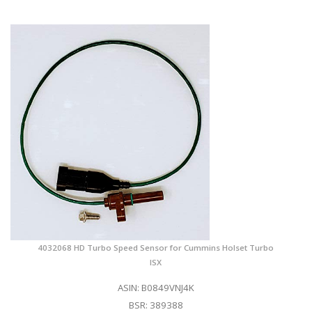
4032068 HD Turbo Speed Sensor for Cummins Holset Turbo
ISX
ASIN: B0849VNJ4K
BSR: 389388