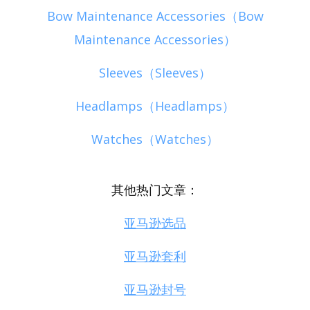
Bow Maintenance Accessories（Bow
Maintenance Accessories）
Sleeves（Sleeves）
Headlamps（Headlamps）
Watches（Watches）
其他热门文章：
亚马逊选品
亚马逊套利
亚马逊封号