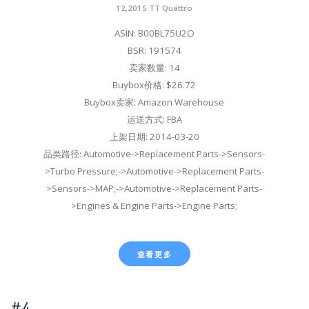
12,2015 TT Quattro
ASIN: B00BL75U2O
BSR: 191574
卖家数量: 14
Buybox价格: $26.72
Buybox卖家: Amazon Warehouse
运送方式: FBA
上架日期: 2014-03-20
品类路径: Automotive->Replacement Parts->Sensors-
>Turbo Pressure;->Automotive->Replacement Parts-
>Sensors->MAP;->Automotive->Replacement Parts-
>Engines & Engine Parts->Engine Parts;
查看更多
#4