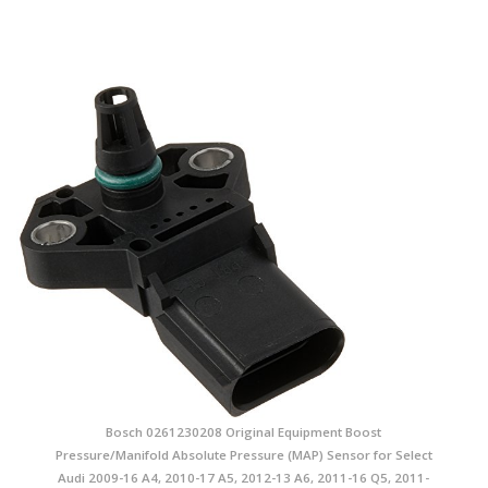
Bosch 0261230208 Original Equipment Boost
Pressure/Manifold Absolute Pressure (MAP) Sensor for Select
Audi 2009-16 A4, 2010-17 A5, 2012-13 A6, 2011-16 Q5, 2011-