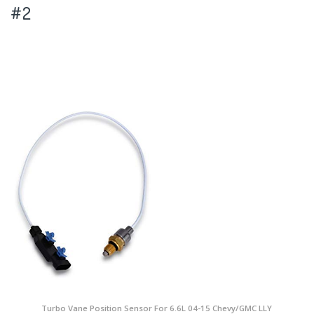
#2
Turbo Vane Position Sensor For 6.6L 04-15 Chevy/GMC LLY