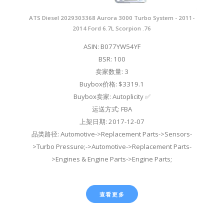
ATS Diesel 2029303368 Aurora 3000 Turbo System - 2011-
2014 Ford 6.7L Scorpion .76
ASIN: B077YW54YF
BSR: 100
卖家数量: 3
Buybox价格: $3319.1
Buybox卖家: Autoplicity ✅
运送方式: FBA
上架日期: 2017-12-07
品类路径: Automotive->Replacement Parts->Sensors-
>Turbo Pressure;->Automotive->Replacement Parts-
>Engines & Engine Parts->Engine Parts;
查看更多