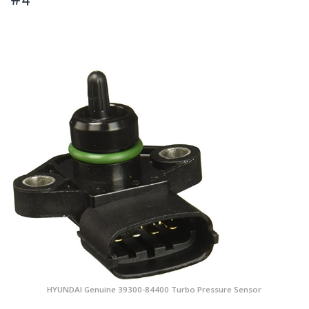
HYUNDAI Genuine 39300-84400 Turbo Pressure Sensor