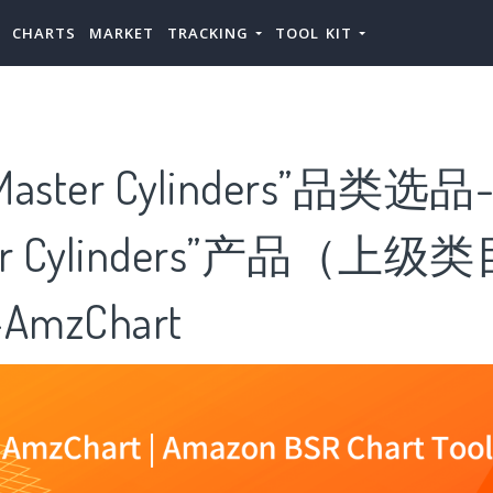
CHARTS
MARKET
TRACKING
TOOL KIT
ster Cylinders”品类选品
er Cylinders”产品（上级
mzChart