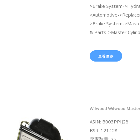
>Brake System->Hydrau
>Automotive->Replace
>Brake System->Master
& Parts->Master Cylind
查看更多
Wilwood Wilwood Master 
ASIN: B003PPIJ28
BSR: 121428
卖家数量: 25