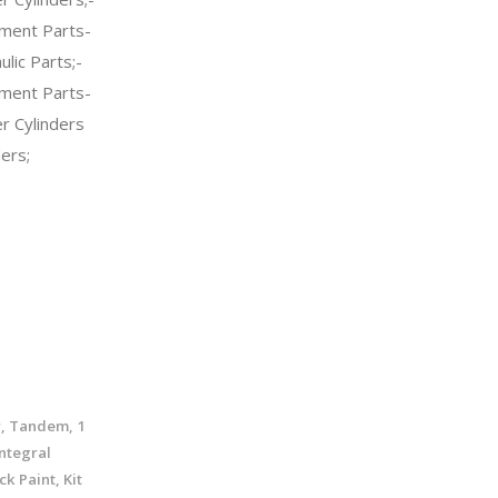
ment Parts-
lic Parts;-
ment Parts-
 Cylinders
ers;
, Tandem, 1
Integral
k Paint, Kit