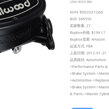
(260-8555-BK)
ASIN: B002G31Q66
BSR: 366550
卖家数量: 27
Buybox价格: $199.17
Buybox卖家: Amazon
运送方式: FBA
上架日期: 2012-01-21
品类路径: Automotive-
>Performance Parts & 
>Brake System->Master
>Automotive->Replace
>Brake System->Master
& Parts->Master Cylind