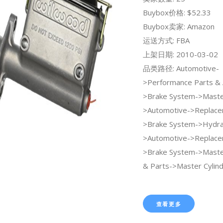
Buybox价格: $52.33
Buybox卖家: Amazon
运送方式: FBA
上架日期: 2010-03-02
品类路径: Automotive-
>Performance Parts & 
>Brake System->Master
>Automotive->Replace
>Brake System->Hydrau
>Automotive->Replace
>Brake System->Master
& Parts->Master Cylind
查看更多