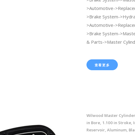
>Automotive->Replace
>Brake System->Hydrau
>Automotive->Replace
>Brake System->Master
& Parts->Master Cylind
查看更多
Wilwood Master Cylinder
in Bore, 1.100 in Stroke, 
Reservoir, Aluminum, Blac