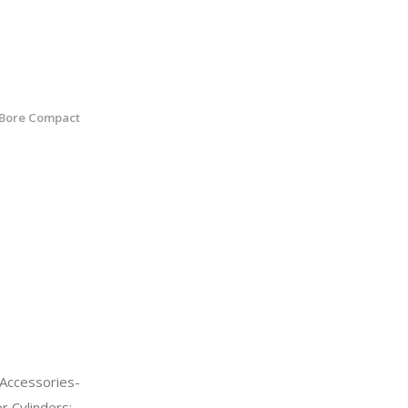
 Bore Compact
Accessories-
 Cylinders;-