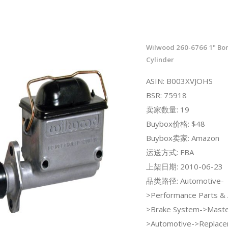
Wilwood 260-6766 1" Bo
Cylinder
ASIN: B003XVJOHS
BSR: 75918
卖家数量: 19
Buybox价格: $48
Buybox卖家: Amazon
运送方式: FBA
上架日期: 2010-06-23
品类路径: Automotive-
>Performance Parts & 
>Brake System->Master
>Automotive->Replace