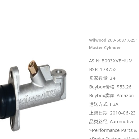
Wilwood 260-6087 .625"
Master Cylinder
ASIN: B003XVEHUM
BSR: 178752
卖家数量: 34
Buybox价格: $53.26
Buybox卖家: Amazon
运送方式: FBA
上架日期: 2010-06-23
品类路径: Automotive-
>Performance Parts & 
>Brake System->Master