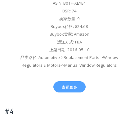
ASIN: B01FFXEYE4
BSR: 74
卖家数量: 9
Buybox价格: $24.68
Buybox卖家: Amazon
运送方式: FBA
上架日期: 2016-05-10
品类路径: Automotive->Replacement Parts->Window
Regulators & Motors->Manual Window Regulators;
查看更多
#4