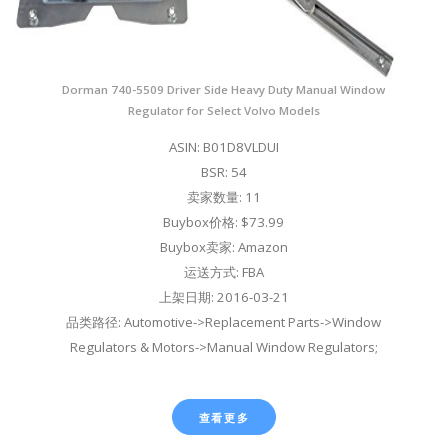
Dorman 740-5509 Driver Side Heavy Duty Manual Window
Regulator for Select Volvo Models
ASIN: B01D8VLDUI
BSR: 54
卖家数量: 11
Buybox价格: $73.99
Buybox卖家: Amazon
运送方式: FBA
上架日期: 2016-03-21
品类路径: Automotive->Replacement Parts->Window
Regulators & Motors->Manual Window Regulators;
查看更多