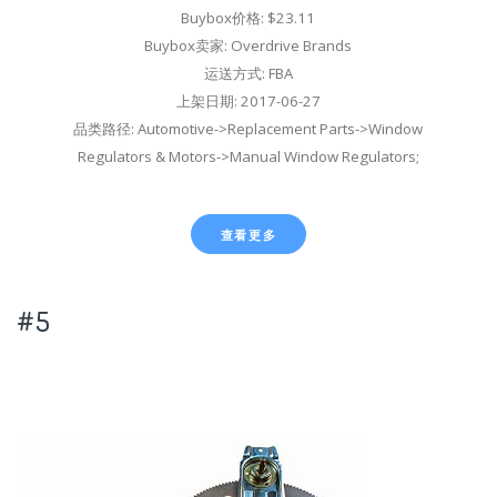
Buybox价格: $23.11
Buybox卖家: Overdrive Brands
运送方式: FBA
上架日期: 2017-06-27
品类路径: Automotive->Replacement Parts->Window
Regulators & Motors->Manual Window Regulators;
查看更多
#5