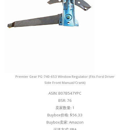
Premier Gear PG-740-653 Window Regulator (Fits Ford Driver
Side Front Manual/Crank)
ASIN: B07B547YPC
BSR: 76
卖家数量: 1
Buybox价格: $56.33
Buybox卖家: Amazon
运送方式: FBA