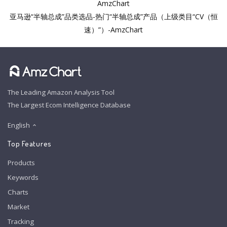
AmzChart
亚马逊“半轴总成”品类选品-热门“半轴总成”产品（上级类目“CV（恒
速）”）-AmzChart
The Leading Amazon Analysis Tool
The Largest Ecom Intelligence Database
English
Top Features
Products
Keywords
Charts
Market
Tracking