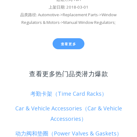
上架日期: 2018-03-01
品类路径: Automotive->Replacement Parts->Window
Regulators & Motors->Manual Window Regulators;
查看更多
查看更多热门品类潜力爆款
考勤卡架（Time Card Racks）
Car & Vehicle Accessories（Car & Vehicle
Accessories）
动力阀和垫圈（Power Valves & Gaskets）