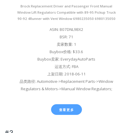
Brock Replacement Driver and Passenger Front Manual
Window Lift Regulators Compatible with 89-95 Pickup Truck
90-92 4Runner with Vent Window 6980235050 6980135050
ASIN: B07DNL9BX2
BSR: 71
卖家数量: 1
Buybox价格: $33.6
Buybox卖家: EverydayAutoParts
运送方式: FBA
上架日期: 2018-06-11
品类路径: Automotive->Replacement Parts->Window
Regulators & Motors->Manual Window Regulators;
查看更多
#3