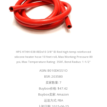
HPS HTHH-038-REDx10 3/8" ID Red high temp reinforced
silicone heater hose 10 feet roll, Max Working Pressure 80
psi, Max Temperature Rating: 350F, Bend Radius: 1-1/2"
ASIN: B010DKSS1O
BSR: 203580
卖家数量: 7
Buybox价格: $47.42
Buybox卖家: Amazon
运送方式: FBA
上架日期: 2015-06-25