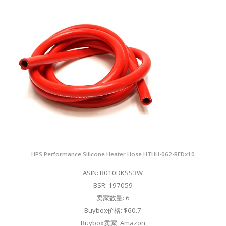
HPS Performance Silicone Heater Hose HTHH-062-REDx10
ASIN: B010DKSS3W
BSR: 197059
卖家数量: 6
Buybox价格: $60.7
Buybox卖家: Amazon