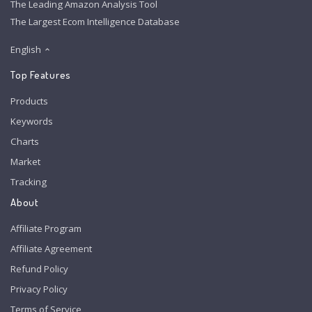
The Leading Amazon Analysis Tool
The Largest Ecom Intelligence Database
English
Top Features
Products
Keywords
Charts
Market
Tracking
About
Affiliate Program
Affiliate Agreement
Refund Policy
Privacy Policy
Terms of Service