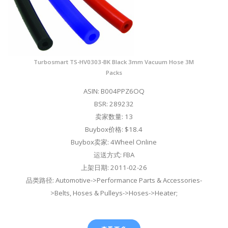
Turbosmart TS-HV0303-BK Black 3mm Vacuum Hose 3M
Packs
ASIN: B004PPZ6OQ
BSR: 289232
卖家数量: 13
Buybox价格: $18.4
Buybox卖家: 4Wheel Online
运送方式: FBA
上架日期: 2011-02-26
品类路径: Automotive->Performance Parts & Accessories-
>Belts, Hoses & Pulleys->Hoses->Heater;