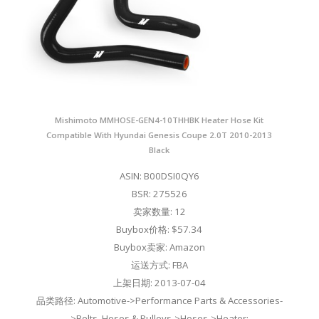
Mishimoto MMHOSE-GEN4-10THHBK Heater Hose Kit
Compatible With Hyundai Genesis Coupe 2.0T 2010-2013
Black
ASIN: B00DSI0QY6
BSR: 275526
卖家数量: 12
Buybox价格: $57.34
Buybox卖家: Amazon
运送方式: FBA
上架日期: 2013-07-04
品类路径: Automotive->Performance Parts & Accessories-
>Belts, Hoses & Pulleys->Hoses->Heater;