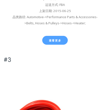
运送方式: FBA
上架日期: 2015-06-25
品类路径: Automotive->Performance Parts & Accessories-
>Belts, Hoses & Pulleys->Hoses->Heater;
查看更多
#3