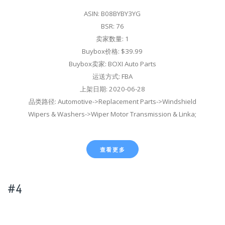
ASIN: B08BYBY3YG
BSR: 76
卖家数量: 1
Buybox价格: $39.99
Buybox卖家: BOXI Auto Parts
运送方式: FBA
上架日期: 2020-06-28
品类路径: Automotive->Replacement Parts->Windshield
Wipers & Washers->Wiper Motor Transmission & Linka;
查看更多
#4