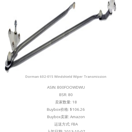
Dorman 602-015 Windshield Wiper Transmission
ASIN: B00FOOWDWU
BSR: 80
卖家数量: 18
Buybox价格: $106.26
Buybox卖家: Amazon
运送方式: FBA
上架日期: 2013-10-07