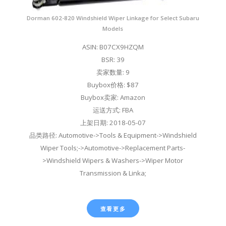
Dorman 602-820 Windshield Wiper Linkage for Select Subaru
Models
ASIN: B07CX9HZQM
BSR: 39
卖家数量: 9
Buybox价格: $87
Buybox卖家: Amazon
运送方式: FBA
上架日期: 2018-05-07
品类路径: Automotive->Tools & Equipment->Windshield
Wiper Tools;->Automotive->Replacement Parts-
>Windshield Wipers & Washers->Wiper Motor
Transmission & Linka;
查看更多