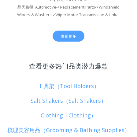
品类路径: Automotive->Replacement Parts->Windshield
Wipers & Washers->Wiper Motor Transmission & Linka;
查看更多
查看更多热门品类潜力爆款
工具架（Tool Holders）
Salt Shakers（Salt Shakers）
Clothing（Clothing）
梳理美容用品（Grooming & Bathing Supplies）