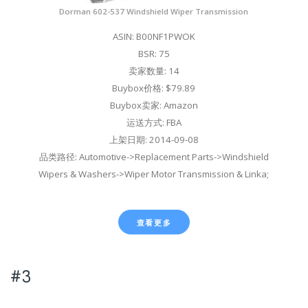
Dorman 602-537 Windshield Wiper Transmission
ASIN: B00NF1PWOK
BSR: 75
卖家数量: 14
Buybox价格: $79.89
Buybox卖家: Amazon
运送方式: FBA
上架日期: 2014-09-08
品类路径: Automotive->Replacement Parts->Windshield
Wipers & Washers->Wiper Motor Transmission & Linka;
查看更多
#3