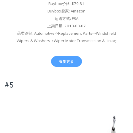
Buybox价格: $79.81
Buybox卖家: Amazon
运送方式: FBA
上架日期: 2013-03-07
品类路径: Automotive->Replacement Parts->Windshield
Wipers & Washers->Wiper Motor Transmission & Linka;
查看更多
#5