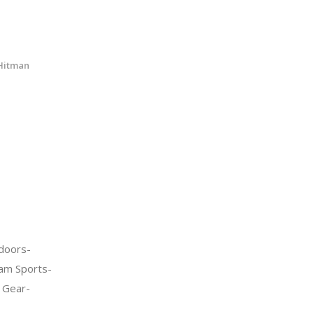
Hitman
doors-
am Sports-
 Gear-