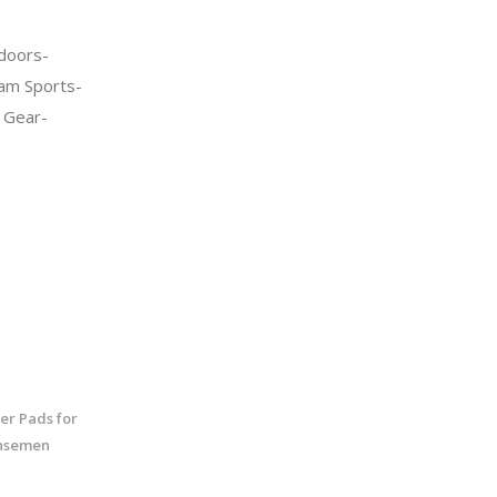
doors-
am Sports-
 Gear-
er Pads for
ensemen