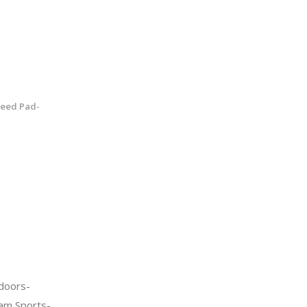
peed Pad-
doors-
am Sports-