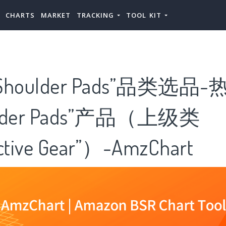
CHARTS
MARKET
TRACKING
TOOL KIT
houlder Pads”品类选品-
lder Pads”产品（上级类
ctive Gear”）-AmzChart