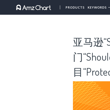
PRODUCTS
KEYWORDS
亚马逊“S
门“Shou
目“Prote