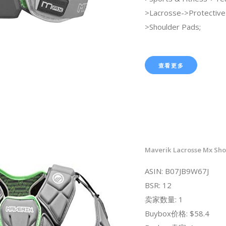
>Lacrosse->Protective
>Shoulder Pads;
查看更多
Maverik Lacrosse Mx Sho
ASIN: B07JB9W67J
BSR: 12
卖家数量: 1
Buybox价格: $58.4