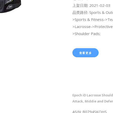
上架日期: 2021-02-03
品类路径: Sports & Out
>Sports & Fitness->Te
>Lacrosse->Protective
>Shoulder Pads;
查看更多
Epoch iD Lacrosse Should
Attack, Middie and Def
ASIN: B0794SKQHS