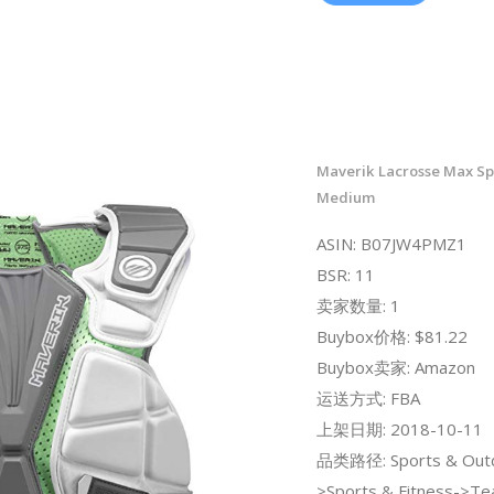
Maverik Lacrosse Max S
Medium
ASIN: B07JW4PMZ1
BSR: 11
卖家数量: 1
Buybox价格: $81.22
Buybox卖家: Amazon
运送方式: FBA
上架日期: 2018-10-11
品类路径: Sports & Out
>Sports & Fitness->Te