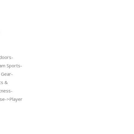
l
doors-
am Sports-
 Gear-
ts &
tness-
se->Player