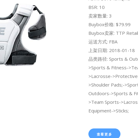
BSR: 10
卖家数量: 3
Buybox价格: $79.99
Buybox卖家: TTP Retai
运送方式: FBA
上架日期: 2018-01-18
品类路径: Sports & Out
>Sports & Fitness->Te
>Lacrosse->Protective
>Shoulder Pads;->Spor
Outdoors->Sports & Fi
>Team Sports->Lacros
Equipment->Sticks;
查看更多