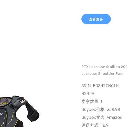
查看更多
STX Lacrosse Stallion 20
Lacrosse Shoulder Pad
ASIN: B084SCN6LK
BSR: 9
卖家数量: 1
Buybox价格: $59.99
Buybox卖家: Amazon
运送方式: FBA