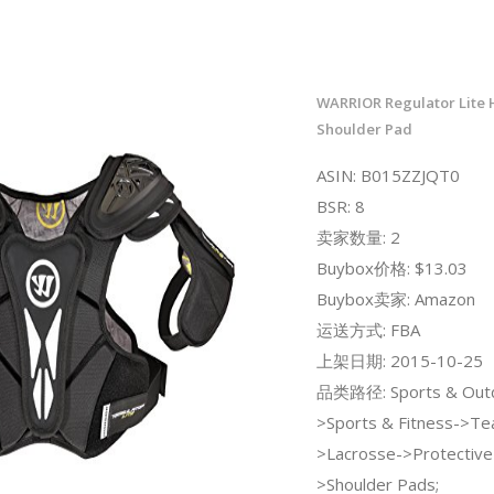
WARRIOR Regulator Lite 
Shoulder Pad
ASIN: B015ZZJQT0
BSR: 8
卖家数量: 2
Buybox价格: $13.03
Buybox卖家: Amazon
运送方式: FBA
上架日期: 2015-10-25
品类路径: Sports & Out
>Sports & Fitness->Te
>Lacrosse->Protective
>Shoulder Pads;