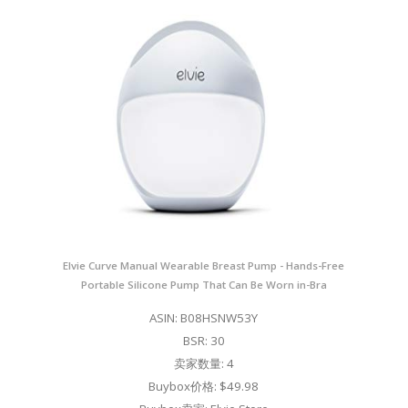
Elvie Curve Manual Wearable Breast Pump - Hands-Free
Portable Silicone Pump That Can Be Worn in-Bra
ASIN: B08HSNW53Y
BSR: 30
卖家数量: 4
Buybox价格: $49.98