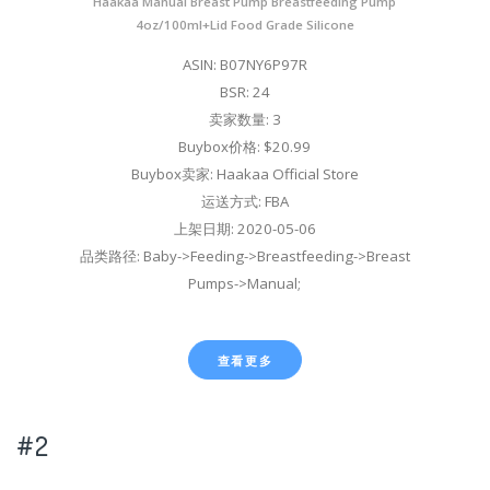
Haakaa Manual Breast Pump Breastfeeding Pump
4oz/100ml+Lid Food Grade Silicone
ASIN: B07NY6P97R
BSR: 24
卖家数量: 3
Buybox价格: $20.99
Buybox卖家: Haakaa Official Store
运送方式: FBA
上架日期: 2020-05-06
品类路径: Baby->Feeding->Breastfeeding->Breast
Pumps->Manual;
查看更多
#2