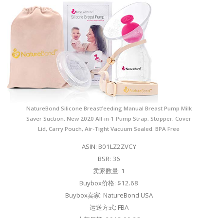
NatureBond Silicone Breastfeeding Manual Breast Pump Milk
Saver Suction. New 2020 All-in-1 Pump Strap, Stopper, Cover
Lid, Carry Pouch, Air-Tight Vacuum Sealed. BPA Free
ASIN: B01LZ2ZVCY
BSR: 36
卖家数量: 1
Buybox价格: $12.68
Buybox卖家: NatureBond USA
运送方式: FBA