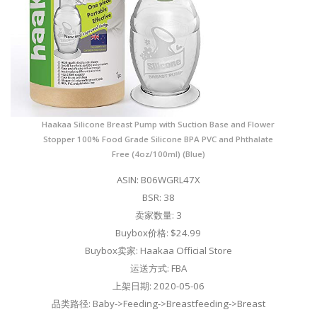
Haakaa Silicone Breast Pump with Suction Base and Flower
Stopper 100% Food Grade Silicone BPA PVC and Phthalate
Free (4oz/100ml) (Blue)
ASIN: B06WGRL47X
BSR: 38
卖家数量: 3
Buybox价格: $24.99
Buybox卖家: Haakaa Official Store
运送方式: FBA
上架日期: 2020-05-06
品类路径: Baby->Feeding->Breastfeeding->Breast