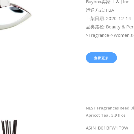
Buybox卖家: L & J Inc
运送方式: FBA
上架日期: 2020-12-14
品类路径: Beauty & Pers
>Fragrance->Women's-
查看更多
NEST Fragrances Reed Di
Apricot Tea , 5.9 fl oz
ASIN: B01BFW1T9W