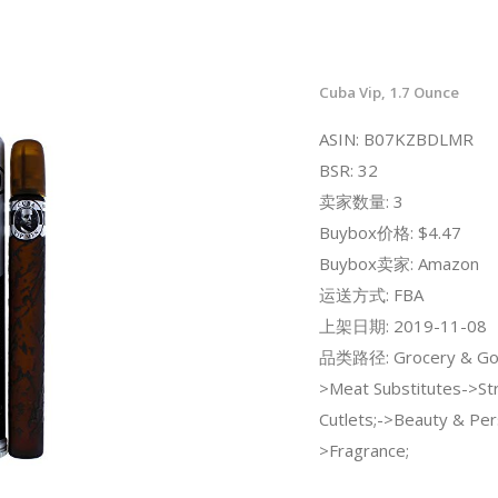
Cuba Vip, 1.7 Ounce
ASIN: B07KZBDLMR
BSR: 32
卖家数量: 3
Buybox价格: $4.47
Buybox卖家: Amazon
运送方式: FBA
上架日期: 2019-11-08
品类路径: Grocery & Go
>Meat Substitutes->Str
Cutlets;->Beauty & Per
>Fragrance;