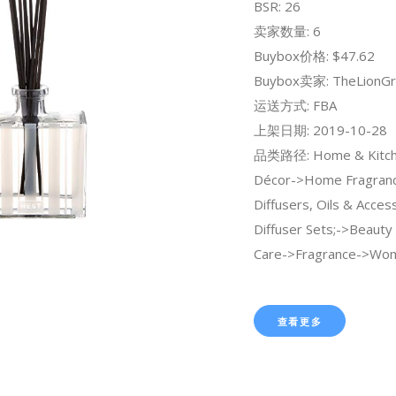
BSR: 26
卖家数量: 6
Buybox价格: $47.62
Buybox卖家: TheLionGr
运送方式: FBA
上架日期: 2019-10-28
品类路径: Home & Kitc
Décor->Home Fragran
Diffusers, Oils & Acce
Diffuser Sets;->Beauty
Care->Fragrance->Wom
查看更多