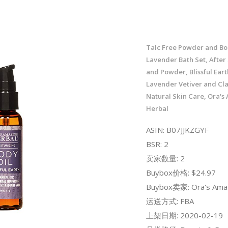
Talc Free Powder and Bod
Lavender Bath Set, After
and Powder, Blissful Eart
Lavender Vetiver and Cla
Natural Skin Care, Ora's
Herbal
ASIN: B07JJKZGYF
BSR: 2
卖家数量: 2
Buybox价格: $24.97
Buybox卖家: Ora's Amaz
运送方式: FBA
上架日期: 2020-02-19