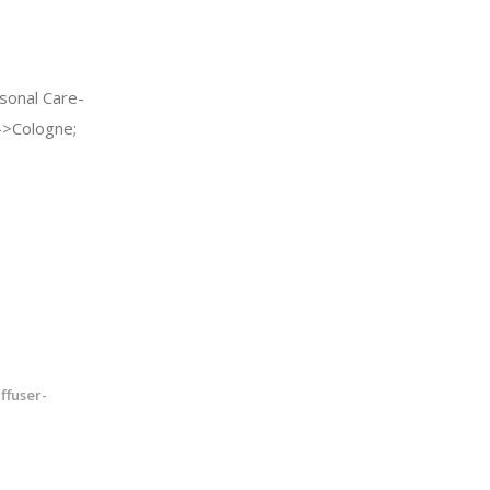
onal Care-
>Cologne;
ffuser-