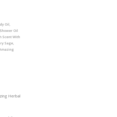
y Oil,
 Shower Oil
h Scent With
ry Sage,
 Amazing
ing Herbal