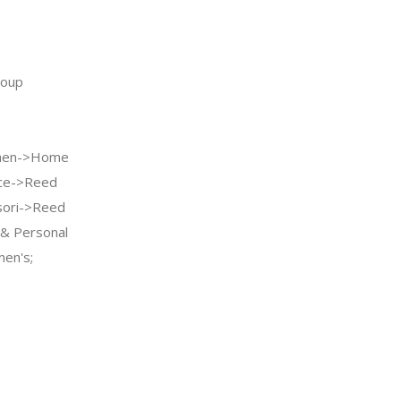
oup
hen->Home
ce->Reed
ssori->Reed
 & Personal
en's;