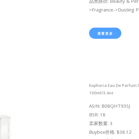
品类路径: Beauty & Pers
>Fragrance->Dusting 
查看更多
Euphoria Eau De Parfum 
100ml/3.4oz
ASIN: B08QHT93SJ
BSR: 18
卖家数量: 3
Buybox价格: $38.12