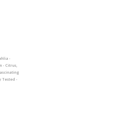
hlia -
- Citrus,
Fascinating
 Tested -