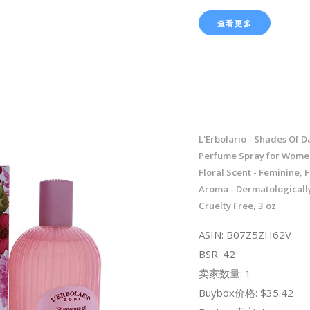
查看更多
L'Erbolario - Shades Of Da
Perfume Spray for Women 
Floral Scent - Feminine, 
Aroma - Dermatologically
Cruelty Free, 3 oz
ASIN: B07Z5ZH62V
BSR: 42
卖家数量: 1
Buybox价格: $35.42