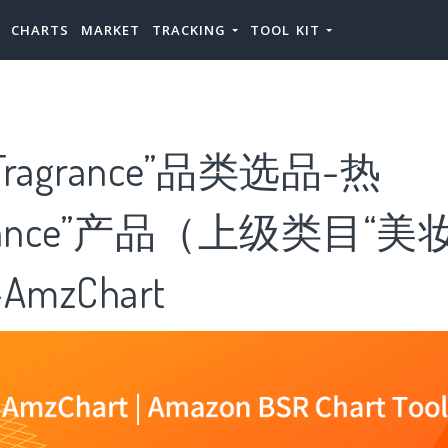
CHARTS
MARKET
TRACKING
TOOL KIT
ragrance”品类选品-热
grance”产品（上级类目“
mzChart