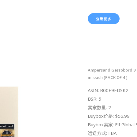
查看更多
Ampersand Gessobord 9 in
in. each [PACK OF 4 ]
ASIN: B00E9EDSK2
BSR: 5
卖家数量: 2
Buybox价格: $56.99
Buybox卖家: Elf Global 
运送方式: FBA