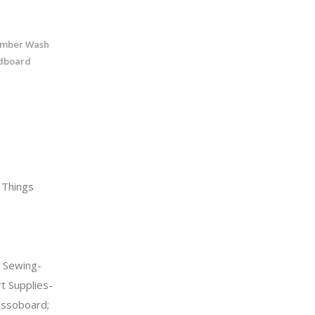
Umber Wash
dboard
 Things
 Sewing-
t Supplies-
ssoboard;