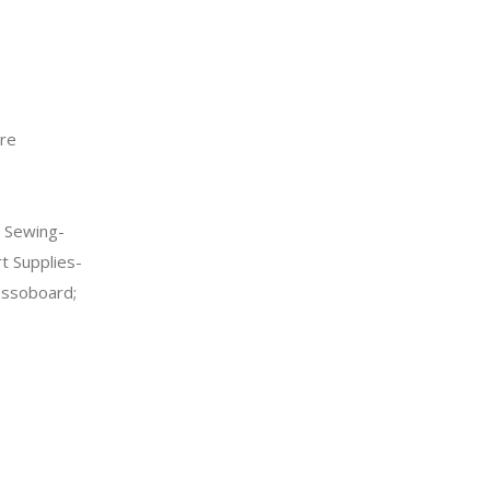
re
 Sewing-
t Supplies-
ssoboard;