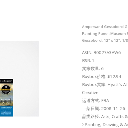
Ampersand Gessobord G
Painting Panel: Museum 
Gessobord, 12" x 12", 1/8
ASIN: B0027A3AW6
BSR: 1
卖家数量: 6
Buybox价格: $12.94
Buybox卖家: Hyatt's All
Creative
运送方式: FBA
上架日期: 2008-11-26
品类路径: Arts, Crafts &
>Painting, Drawing & Ar