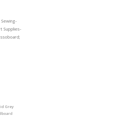
 Sewing-
t Supplies-
ssoboard;
Mid Grey
dboard