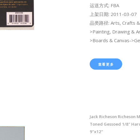
运送方式: FBA
上架日期: 2011-03-07
品类路径: Arts, Crafts &
>Painting, Drawing & Ar
>Boards & Canvas->Ge
查看更多
Jack Richeson Richeson 
Toned Gessoed 1/8" Har
9"x12"