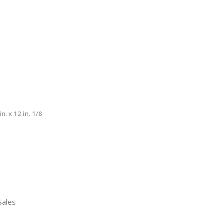
. x 12 in. 1/8
Sales