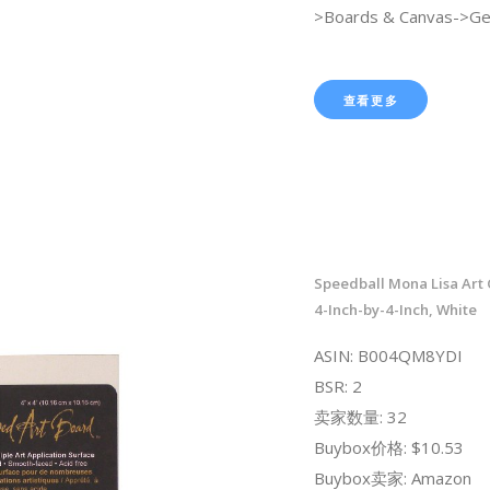
>Boards & Canvas->Ge
查看更多
Speedball Mona Lisa Art 
4-Inch-by-4-Inch, White
ASIN: B004QM8YDI
BSR: 2
卖家数量: 32
Buybox价格: $10.53
Buybox卖家: Amazon