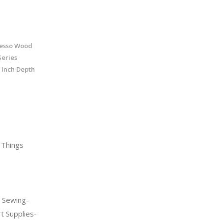
esso Wood
Series
 Inch Depth
 Things
 Sewing-
t Supplies-