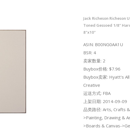
Jack Richeson Richeson 
Toned Gessoed 1/8" Har
8"x10"
ASIN: B00NG0AA1U
BSR: 4
卖家数量: 2
Buybox价格: $7.96
Buybox卖家: Hyatt's All
Creative
运送方式: FBA
上架日期: 2014-09-09
品类路径: Arts, Crafts &
>Painting, Drawing & Ar
>Boards & Canvas->Ge