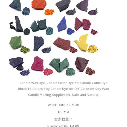
Candle Wax Dye, Candle Color Dye Kit, Candle Color Dye
Block,16 Colors Soy Candle Dye for DIY Colorant Soy Wax
Candle Making Supplies Kit, Safe and Natural
ASIN: B08LZ2RF9X
BSR: 9
卖家数量: 1
Buybox价格: $8.99