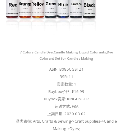
7 Colors Candle Dye,Candle Making Liquid Colorants,Dye
Colorant Set for Candles Making
ASIN: B085CGSTZ1
BSR: 11
卖家数量: 1
Buybox价格: $16.99
Buybox卖家: KINGFINGER
运送方式: FBA
上架日期: 2020-03-02
品类路径: Arts, Crafts & Sewing->Craft Supplies->Candle
Making->Dyes;