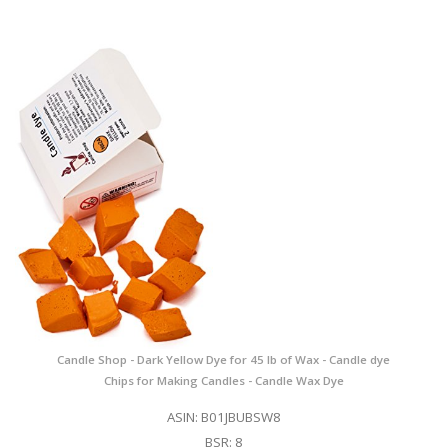
Candle Shop - Dark Yellow Dye for 45 lb of Wax - Candle dye
Chips for Making Candles - Candle Wax Dye
ASIN: B01JBUBSW8
BSR: 8