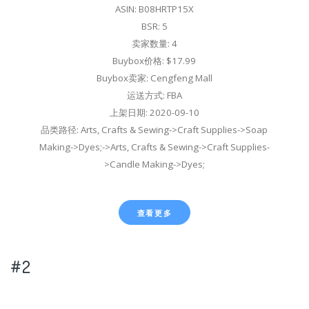
ASIN: B08HRTP15X
BSR: 5
卖家数量: 4
Buybox价格: $17.99
Buybox卖家: Cengfeng Mall
运送方式: FBA
上架日期: 2020-09-10
品类路径: Arts, Crafts & Sewing->Craft Supplies->Soap
Making->Dyes;->Arts, Crafts & Sewing->Craft Supplies-
>Candle Making->Dyes;
查看更多
#2