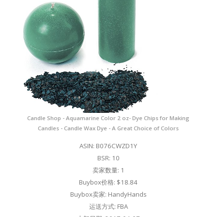
Candle Shop - Aquamarine Color 2 oz- Dye Chips for Making
Candles - Candle Wax Dye - A Great Choice of Colors
ASIN: B076CWZD1Y
BSR: 10
卖家数量: 1
Buybox价格: $18.84
Buybox卖家: HandyHands
运送方式: FBA