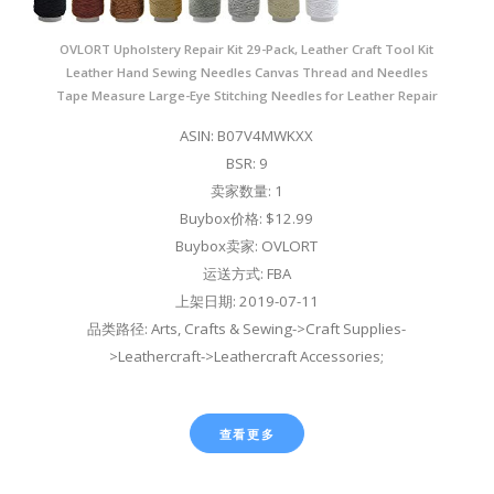
OVLORT Upholstery Repair Kit 29-Pack, Leather Craft Tool Kit
Leather Hand Sewing Needles Canvas Thread and Needles
Tape Measure Large-Eye Stitching Needles for Leather Repair
ASIN: B07V4MWKXX
BSR: 9
卖家数量: 1
Buybox价格: $12.99
Buybox卖家: OVLORT
运送方式: FBA
上架日期: 2019-07-11
品类路径: Arts, Crafts & Sewing->Craft Supplies-
>Leathercraft->Leathercraft Accessories;
查看更多