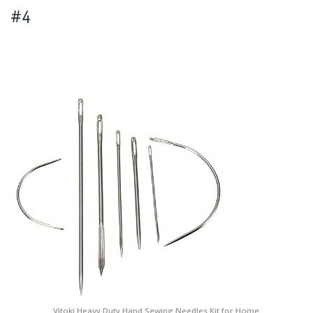
#4
Vitoki Heavy Duty Hand Sewing Needles Kit for Home