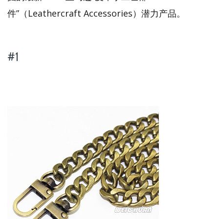
件”（Leathercraft Accessories）潜力产品。
#1