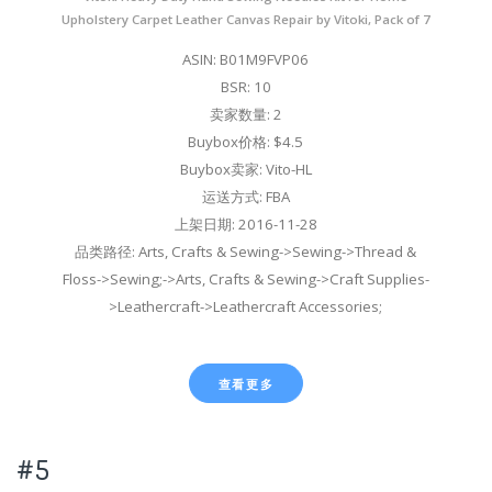
Upholstery Carpet Leather Canvas Repair by Vitoki, Pack of 7
ASIN: B01M9FVP06
BSR: 10
卖家数量: 2
Buybox价格: $4.5
Buybox卖家: Vito-HL
运送方式: FBA
上架日期: 2016-11-28
品类路径: Arts, Crafts & Sewing->Sewing->Thread &
Floss->Sewing;->Arts, Crafts & Sewing->Craft Supplies-
>Leathercraft->Leathercraft Accessories;
查看更多
#5