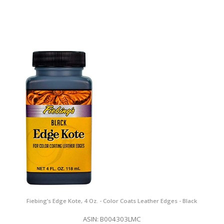
Fiebing’s Edge Kote, 4 Oz. - Color Coats Leather Edges - Black
ASIN: B004303LMC