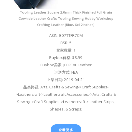
Tooling Leather Square 2.0mm Thick Finished Full Grain
Cowhide Leather Crafts Tooling Sewing Hobby Workshop
Crafting Leather (Blue, 6x12inches)
ASIN: B07TTFR7CM
BSR: 5
卖家数量: 1
Buybox价格: $8.99
Buybox卖家: JEEREAL Leather
运送方式: FBA
上架日期: 2019-04-21
品类路径: Arts, Crafts & Sewing->Craft Supplies-
>Leathercraft->Leathercraft Accessories;->Arts, Crafts &
Sewing->Craft Supplies->Leathercraft->Leather Strips,
Shapes, & Scraps;
查看更多