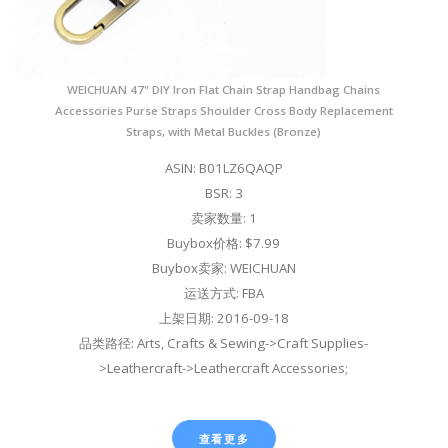
WEICHUAN 47" DIY Iron Flat Chain Strap Handbag Chains
Accessories Purse Straps Shoulder Cross Body Replacement
Straps, with Metal Buckles (Bronze)
ASIN: B01LZ6QAQP
BSR: 3
卖家数量: 1
Buybox价格: $7.99
Buybox卖家: WEICHUAN
运送方式: FBA
上架日期: 2016-09-18
品类路径: Arts, Crafts & Sewing->Craft Supplies-
>Leathercraft->Leathercraft Accessories;
查看更多