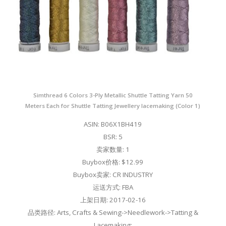
Simthread 6 Colors 3-Ply Metallic Shuttle Tatting Yarn 50
Meters Each for Shuttle Tatting Jewellery lacemaking (Color 1)
ASIN: B06X1BH419
BSR: 5
卖家数量: 1
Buybox价格: $12.99
Buybox卖家: CR INDUSTRY
运送方式: FBA
上架日期: 2017-02-16
品类路径: Arts, Crafts & Sewing->Needlework->Tatting &
Lacemaking;