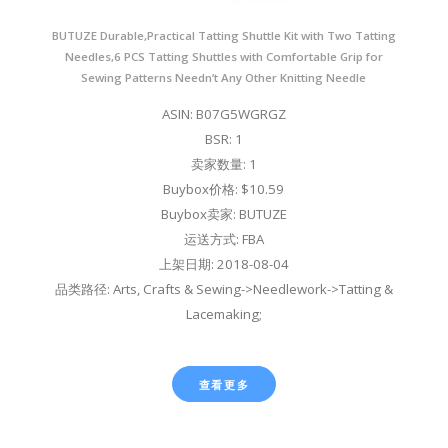
BUTUZE Durable,Practical Tatting Shuttle Kit with Two Tatting
Needles,6 PCS Tatting Shuttles with Comfortable Grip for
Sewing Patterns Needn’t Any Other Knitting Needle
ASIN: B07G5WGRGZ
BSR: 1
卖家数量: 1
Buybox价格: $10.59
Buybox卖家: BUTUZE
运送方式: FBA
上架日期: 2018-08-04
品类路径: Arts, Crafts & Sewing->Needlework->Tatting &
Lacemaking;
查看更多