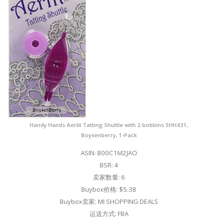
Handy Hands Aerlit Tatting Shuttle with 2 bobbins SHH431,
Boysenberry, 1-Pack
ASIN: B00C1M2JAO
BSR: 4
卖家数量: 6
Buybox价格: $5.38
Buybox卖家: MI SHOPPING DEALS
运送方式: FBA