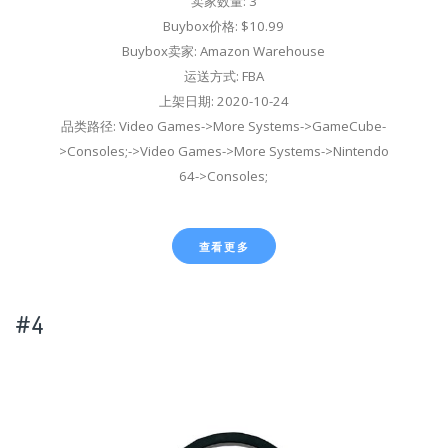
卖家数量: 3
Buybox价格: $10.99
Buybox卖家: Amazon Warehouse
运送方式: FBA
上架日期: 2020-10-24
品类路径: Video Games->More Systems->GameCube-
>Consoles;->Video Games->More Systems->Nintendo
64->Consoles;
查看更多
#4