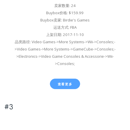
卖家数量: 24
Buybox价格: $159.99
Buybox卖家: Birdie's Games
运送方式: FBA
上架日期: 2017-11-10
品类路径: Video Games->More Systems->Wii->Consoles;-
>Video Games->More Systems->GameCube->Consoles;-
>Electronics->Video Game Consoles & Accessorie->Wii-
>Consoles;
查看更多
#3