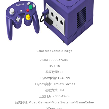
Gamecube Console Indigo
ASIN: B00005YXRM
BSR: 10
卖家数量: 22
Buybox价格: $249.99
Buybox卖家: Birdie's Games
运送方式: FBA
上架日期: 2006-12-06
品类路径: Video Games->More Systems->GameCube-
>Consoles;