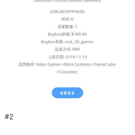
Gamecube Console Platinum (Renewed)
ASIN: B07KPP66SN
BSR: 6
卖家数量: 1
Buybox价格: $189.99
Buybox卖家: rock_30_games
运送方式: FBM
上架日期: 2018-11-19
品类路径: Video Games->More Systems->GameCube-
>Consoles;
查看更多
#2