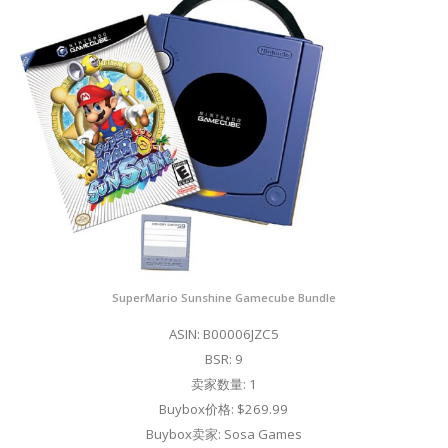
SuperMario Sunshine Gamecube Bundle
ASIN: B00006JZC5
BSR: 9
卖家数量: 1
Buybox价格: $269.99
Buybox卖家: Sosa Games