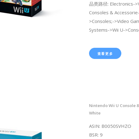
品类路径: Electronics->
Consoles & Accessorie
>Consoles;->Video Ga
Systems->Wii U->Conso
查看更多
Nintendo Wii U Console 8
White
ASIN: B0050SVHZO
BSR: 9