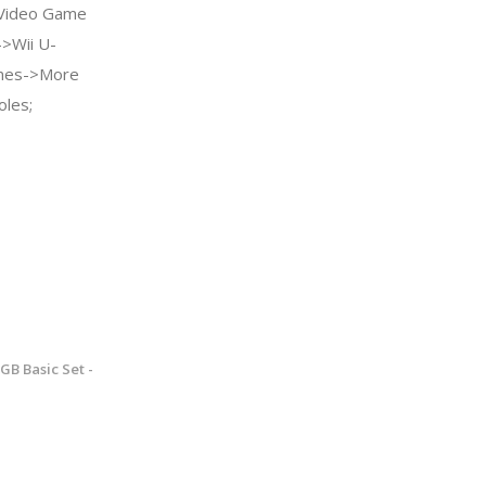
Video Game
->Wii U-
mes->More
les;
GB Basic Set -