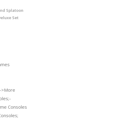
and Splatoon
Deluxe Set
ames
->More
les;-
ame Consoles
Consoles;