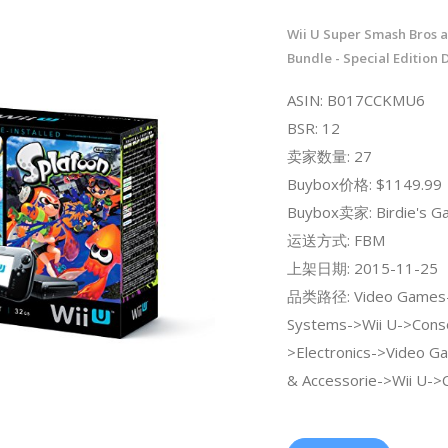
Wii U Super Smash Bros 
Bundle - Special Edition 
ASIN: B017CCKMU6
BSR: 12
卖家数量: 27
Buybox价格: $1149.99
Buybox卖家: Birdie's G
运送方式: FBM
上架日期: 2015-11-25
品类路径: Video Games
Systems->Wii U->Conso
>Electronics->Video G
& Accessorie->Wii U->