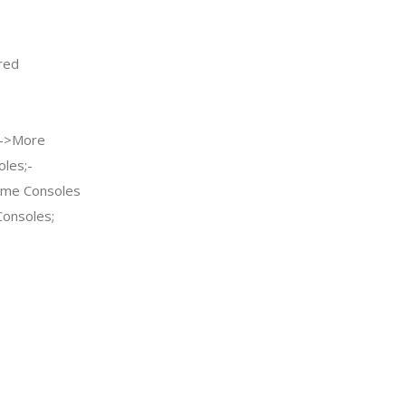
red
->More
les;-
ame Consoles
Consoles;