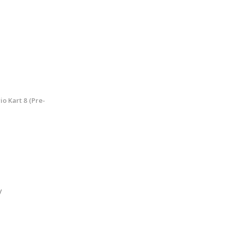
o Kart 8 (Pre-
y