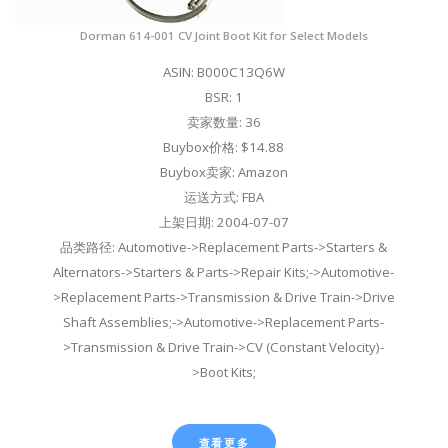
Dorman 614-001 CV Joint Boot Kit for Select Models
ASIN: B000C13Q6W
BSR: 1
卖家数量: 36
Buybox价格: $14.88
Buybox卖家: Amazon
运送方式: FBA
上架日期: 2004-07-07
品类路径: Automotive->Replacement Parts->Starters &
Alternators->Starters & Parts->Repair Kits;->Automotive-
>Replacement Parts->Transmission & Drive Train->Drive
Shaft Assemblies;->Automotive->Replacement Parts-
>Transmission & Drive Train->CV (Constant Velocity)-
>Boot Kits;
查看更多