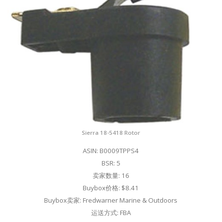
Sierra 18-5418 Rotor
ASIN: B0009TPPS4
BSR: 5
卖家数量: 16
Buybox价格: $8.41
Buybox卖家: Fredwarner Marine & Outdoors
运送方式: FBA