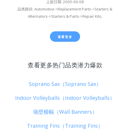
上架日期: 2005-06-08
品类路径: Automotive->Replacement Parts->Starters &
Alternators->Starters & Parts->Repair Kits;
查看更多
查看更多热门品类潜力爆款
Soprano Sax（Soprano Sax）
Indoor Volleyballs（Indoor Volleyballs）
墙壁横幅（Wall Banners）
Training Fins（Training Fins）