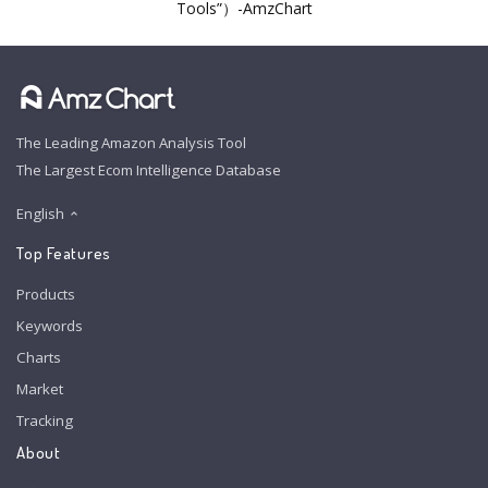
Tools”）-AmzChart
The Leading Amazon Analysis Tool
The Largest Ecom Intelligence Database
English
Top Features
Products
Keywords
Charts
Market
Tracking
About