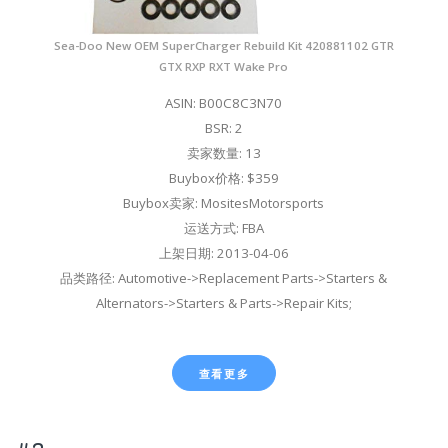
Sea-Doo New OEM SuperCharger Rebuild Kit 420881102 GTR
GTX RXP RXT Wake Pro
ASIN: B00C8C3N70
BSR: 2
卖家数量: 13
Buybox价格: $359
Buybox卖家: MositesMotorsports
运送方式: FBA
上架日期: 2013-04-06
品类路径: Automotive->Replacement Parts->Starters &
Alternators->Starters & Parts->Repair Kits;
查看更多