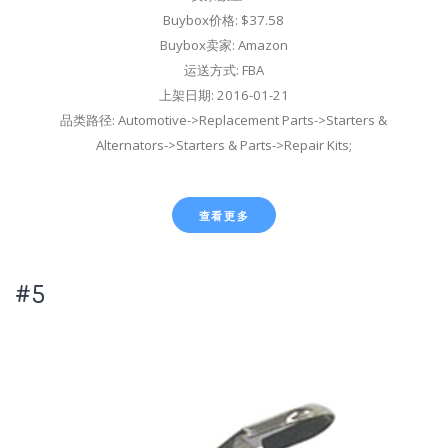
Buybox价格: $37.58
Buybox卖家: Amazon
运送方式: FBA
上架日期: 2016-01-21
品类路径: Automotive->Replacement Parts->Starters &
Alternators->Starters & Parts->Repair Kits;
查看更多
#5