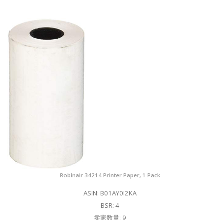
Robinair 34214 Printer Paper, 1 Pack
ASIN: B01AY0I2KA
BSR: 4
卖家数量: 9