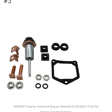
#3
TAKPART Starter Solenoid Repair Rebuild Kit 053660-7120 for
Denso Toyota Subaru