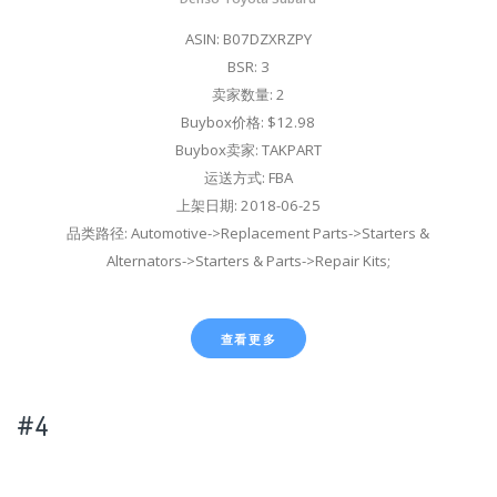
ASIN: B07DZXRZPY
BSR: 3
卖家数量: 2
Buybox价格: $12.98
Buybox卖家: TAKPART
运送方式: FBA
上架日期: 2018-06-25
品类路径: Automotive->Replacement Parts->Starters &
Alternators->Starters & Parts->Repair Kits;
查看更多
#4