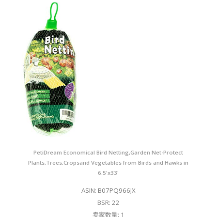
PetiDream Economical Bird Netting,Garden Net-Protect
Plants,Trees,Cropsand Vegetables from Birds and Hawks in
6.5'x33'
ASIN: B07PQ966JX
BSR: 22
卖家数量: 1