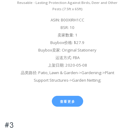
Reusable - Lasting Protection Against Birds, Deer and Other
Pests (7.5ft x 65ft)
ASIN: B00XIRH1CC
BSR: 10
卖家数量: 1
Buybox价格: $27.9
Buybox卖家: Original Stationery
运送方式: FBA
上架日期: 2020-05-08
品类路径: Patio, Lawn & Garden->Gardening->Plant
Support Structures->Garden Netting;
查看更多
#3