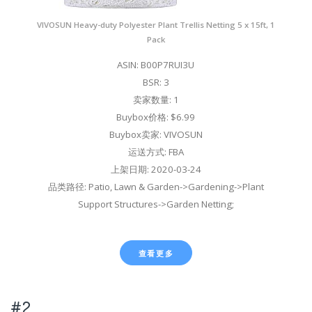
VIVOSUN Heavy-duty Polyester Plant Trellis Netting 5 x 15ft, 1
Pack
ASIN: B00P7RUI3U
BSR: 3
卖家数量: 1
Buybox价格: $6.99
Buybox卖家: VIVOSUN
运送方式: FBA
上架日期: 2020-03-24
品类路径: Patio, Lawn & Garden->Gardening->Plant
Support Structures->Garden Netting;
查看更多
#2