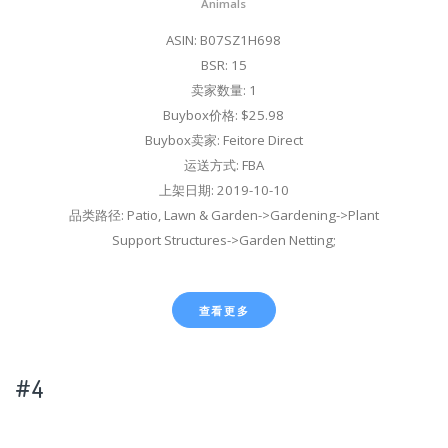
Animals
ASIN: B07SZ1H698
BSR: 15
卖家数量: 1
Buybox价格: $25.98
Buybox卖家: Feitore Direct
运送方式: FBA
上架日期: 2019-10-10
品类路径: Patio, Lawn & Garden->Gardening->Plant
Support Structures->Garden Netting;
查看更多
#4