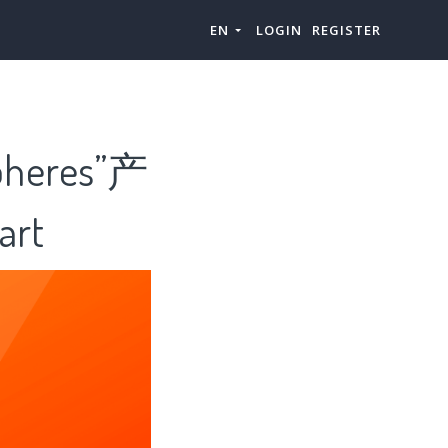
EN
LOGIN
REGISTER
eres”产
rt