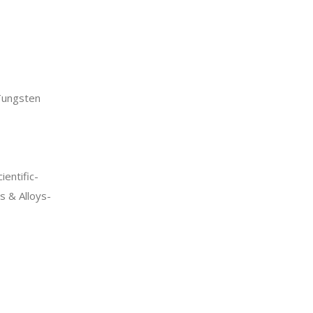
ungsten
entific-
 & Alloys-