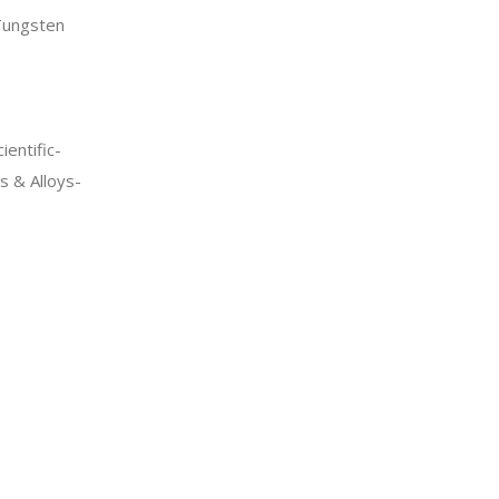
ungsten
entific-
 & Alloys-