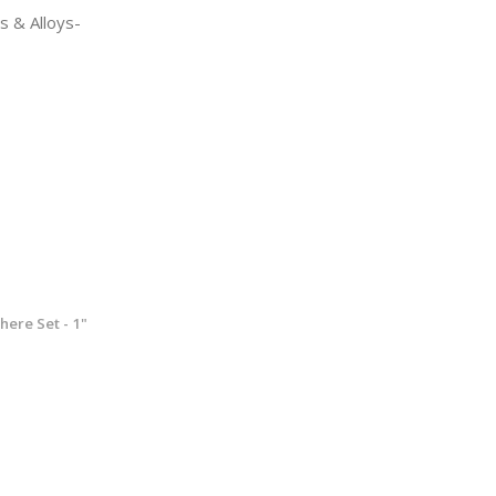
 & Alloys-
ere Set - 1"