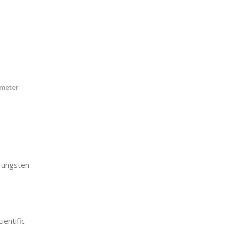
ameter
ungsten
entific-