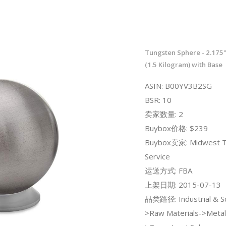
Tungsten Sphere - 2.175
(1.5 Kilogram) with Base
ASIN: B00YV3B2SG
BSR: 10
卖家数量: 2
Buybox价格: $239
Buybox卖家: Midwest T
Service
运送方式: FBA
上架日期: 2015-07-13
品类路径: Industrial & Sci
>Raw Materials->Metals