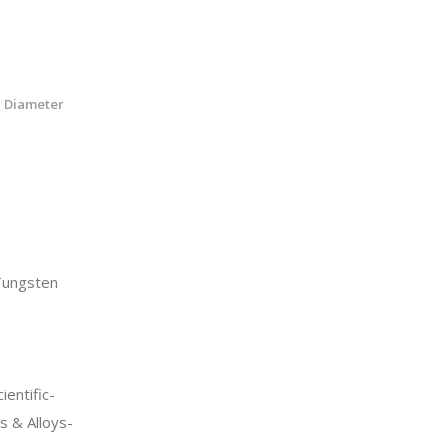
" Diameter
ungsten
entific-
 & Alloys-