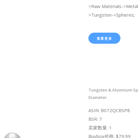
>Raw Materials->Metals
>Tungsten->Spheres;
查看更多
Tungsten & Aluminum Sph
Diameter
ASIN: B072QCBSP8
BSR: 7
卖家数量: 1
Buybox价格: $79.99