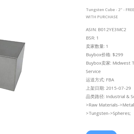
Tungsten Cube - 2" - FRE
WITH PURCHASE
ASIN: B012YE3MC2
BSR: 1
卖家数量: 1
Buybox价格: $299
Buybox卖家: Midwest T
Service
运送方式: FBA
上架日期: 2015-07-29
品类路径: Industrial & Sci
>Raw Materials->Metals
>Tungsten->Spheres;