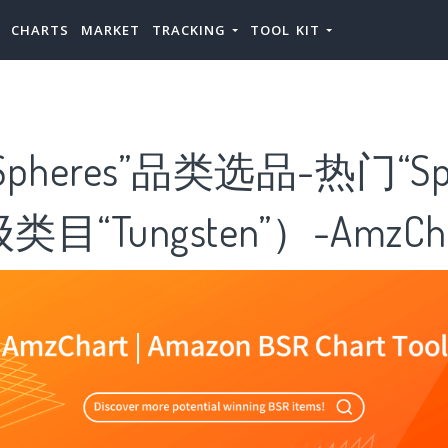
CHARTS
MARKET
TRACKING
TOOL KIT
pheres”品类选品-热门“Sph
“Tungsten”）-AmzCha