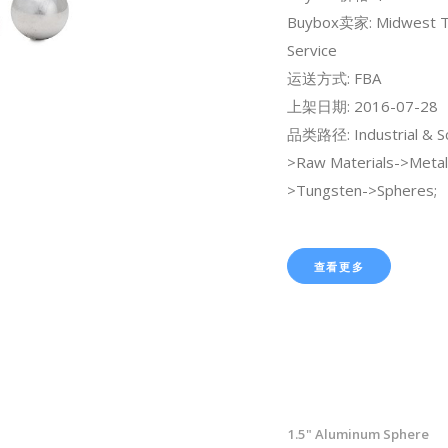
Buybox卖家: Midwest T
Service
运送方式: FBA
上架日期: 2016-07-28
品类路径: Industrial & Sci
>Raw Materials->Metals
>Tungsten->Spheres;
查看更多
1.5" Aluminum Sphere