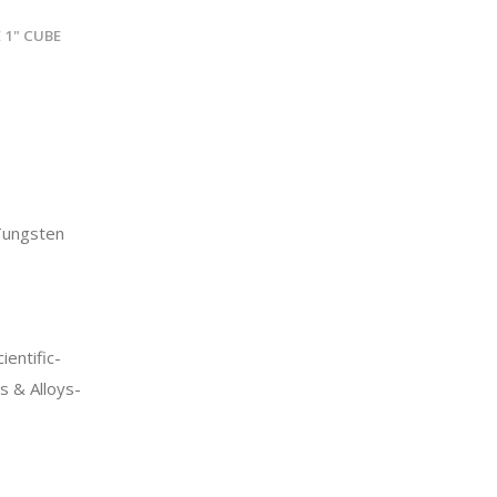
E 1" CUBE
ungsten
entific-
 & Alloys-