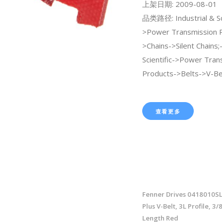
上架日期: 2009-08-01
品类路径: Industrial & Sci
>Power Transmission 
>Chains->Silent Chains;
Scientific->Power Tran
Products->Belts->V-Bel
查看更多
Fenner Drives 0418010S
Plus V-Belt, 3L Profile, 3/
Length Red