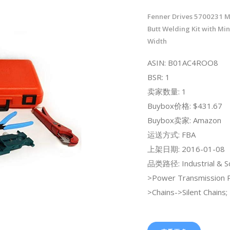
Fenner Drives 5700231 Me
Butt Welding Kit with Min
Width
ASIN: B01AC4ROO8
BSR: 1
卖家数量: 1
Buybox价格: $431.67
Buybox卖家: Amazon
运送方式: FBA
上架日期: 2016-01-08
品类路径: Industrial & Sci
>Power Transmission 
>Chains->Silent Chains;