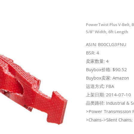
PowerTwist Plus V-Belt, B 
5/8" Width, 6ft Length
ASIN: B00CLG3FNU
BSR: 4
卖家数量: 4
Buybox价格: $90.52
Buybox卖家: Amazon
运送方式: FBA
上架日期: 2014-07-10
品类路径: Industrial & Sci
>Power Transmission 
>Chains->Silent Chains;