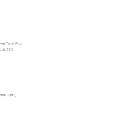
werTwist Plus
dth, 25ft
ove Tool,