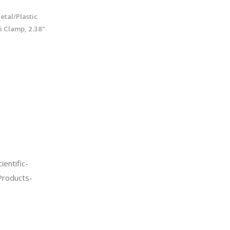
tal/Plastic
i Clamp, 2.38"
entific-
Products-