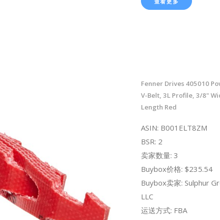
查看更多
Fenner Drives 405010 Po
V-Belt, 3L Profile, 3/8" Wi
Length Red
ASIN: B001ELT8ZM
BSR: 2
卖家数量: 3
Buybox价格: $235.54
Buybox卖家: Sulphur Gr
LLC
运送方式: FBA