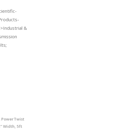
entific-
Products-
->Industrial &
smission
ts;
L PowerTwist
8" Width, 5ft