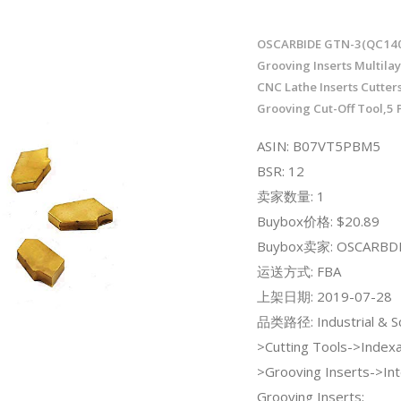
OSCARBIDE GTN-3(QC140
Grooving Inserts Multila
CNC Lathe Inserts Cutters
Grooving Cut-Off Tool,5 
ASIN: B07VT5PBM5
BSR: 12
卖家数量: 1
Buybox价格: $20.89
Buybox卖家: OSCARBD
运送方式: FBA
上架日期: 2019-07-28
品类路径: Industrial & Sci
>Cutting Tools->Indexa
>Grooving Inserts->Int
Grooving Inserts;