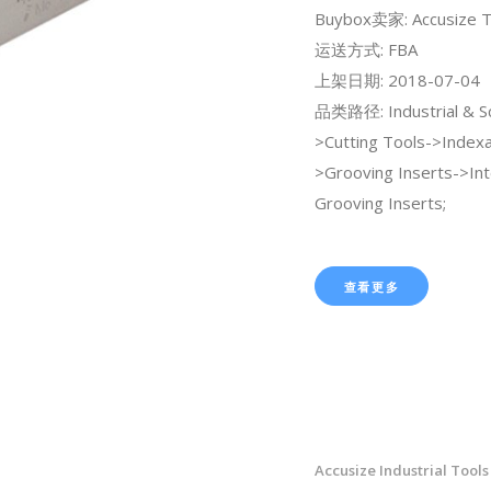
Buybox卖家: Accusize T
运送方式: FBA
上架日期: 2018-07-04
品类路径: Industrial & Sci
>Cutting Tools->Indexa
>Grooving Inserts->Int
Grooving Inserts;
查看更多
Accusize Industrial Tools