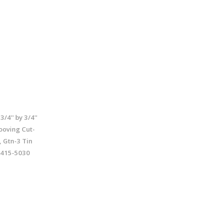
/4'' by 3/4''
ooving Cut-
, Gtn-3 Tin
2415-5030