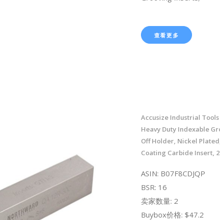
查看更多
Accusize Industrial Tools 3
Heavy Duty Indexable Gr
Off Holder, Nickel Plated
Coating Carbide Insert, 
ASIN: B07F8CDJQP
BSR: 16
卖家数量: 2
Buybox价格: $47.2