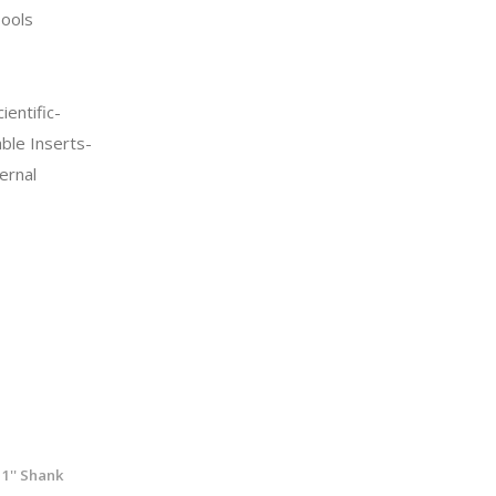
ools
entific-
ble Inserts-
ernal
 1'' Shank