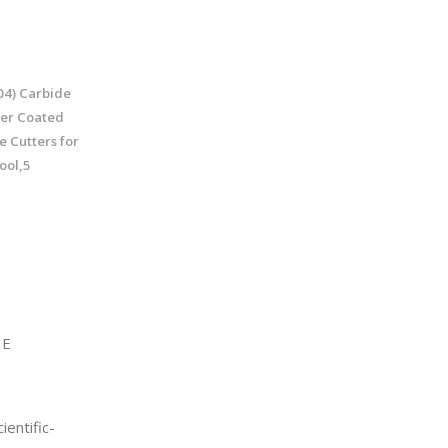
4) Carbide
yer Coated
e Cutters for
ool,5
IE
entific-