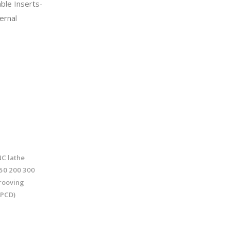
ble Inserts-
ernal
NC lathe
50 200 300
rooving
-PCD)