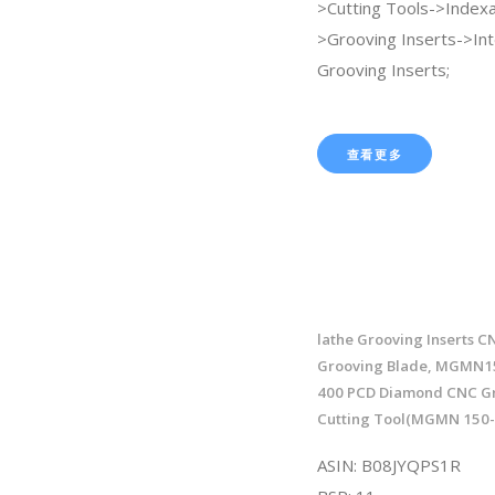
>Cutting Tools->Indexa
>Grooving Inserts->Int
Grooving Inserts;
查看更多
lathe Grooving Inserts C
Grooving Blade, MGMN1
400 PCD Diamond CNC G
Cutting Tool(MGMN 150
ASIN: B08JYQPS1R