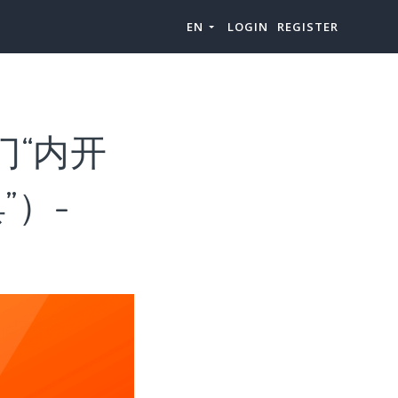
EN
LOGIN
REGISTER
门“内开
”）-