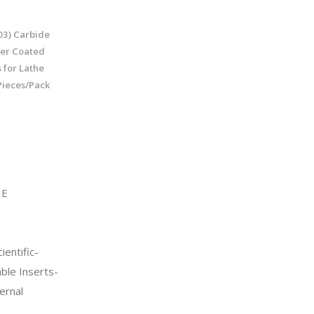
3) Carbide
yer Coated
 for Lathe
Pieces/Pack
IE
entific-
ble Inserts-
ernal