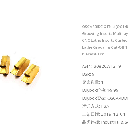
OSCARBIDE GTN-4(QC140
Grooving Inserts Multila
CNC Lathe Inserts Carbid
Lathe Grooving Cut-Off T
Pieces/Pack
ASIN: B082CWF2T9
BSR: 9
卖家数量: 1
Buybox价格: $9.99
Buybox卖家: OSCARBD
运送方式: FBA
上架日期: 2019-12-04
品类路径: Industrial & Sci