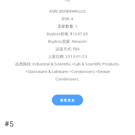
10L
ASIN: B00B4WKU2G
BSR: 4
卖家数量: 1
Buybox价格: $1247.65
Buybox卖家: Amazon
运送方式: FBA
上架日期: 2013-01-23
品类路径: Industrial & Scientific->Lab & Scientific Products-
>Glassware & Labware->Condensers->Dewar
Condensers;
查看更多
#5