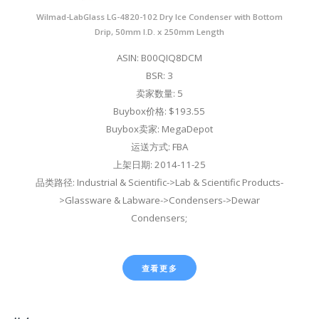
Wilmad-LabGlass LG-4820-102 Dry Ice Condenser with Bottom
Drip, 50mm I.D. x 250mm Length
ASIN: B00QIQ8DCM
BSR: 3
卖家数量: 5
Buybox价格: $193.55
Buybox卖家: MegaDepot
运送方式: FBA
上架日期: 2014-11-25
品类路径: Industrial & Scientific->Lab & Scientific Products-
>Glassware & Labware->Condensers->Dewar
Condensers;
查看更多