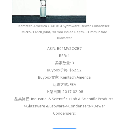
Kemtech America C341014 Synthware Dewar Condenser,
Micro, 14/20 Joint, 90 mm Inside Depth, 31 mm Inside
Diameter
ASIN: B01MV2OZB7
BSR: 1
卖家数量: 3
Buybox价格: $62.52
Buybox卖家: Kemtech America
运送方式: FBA
上架日期: 2017-02-08
品类路径: Industrial & Scientific->Lab & Scientific Products-
>Glassware & Labware->Condensers->Dewar
Condensers;