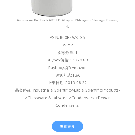
American BioTech ABS LD 4 Liquid Nitrogen Storage Dewar,
4L
ASIN: B00B4WKT36
BSR: 2
卖家数量: 1
Buybox价格: $1220.83
Buybox卖家: Amazon
运送方式: FBA
上架日期: 2013-08-22
品类路径: Industrial & Scientific->Lab & Scientific Products-
>Glassware & Labware->Condensers->Dewar
Condensers;
查看更多