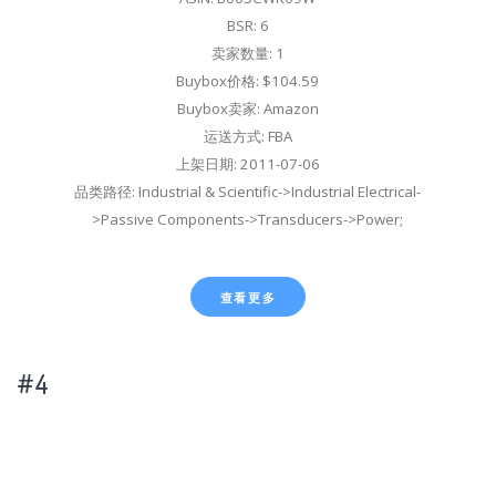
BSR: 6
卖家数量: 1
Buybox价格: $104.59
Buybox卖家: Amazon
运送方式: FBA
上架日期: 2011-07-06
品类路径: Industrial & Scientific->Industrial Electrical-
>Passive Components->Transducers->Power;
查看更多
#4