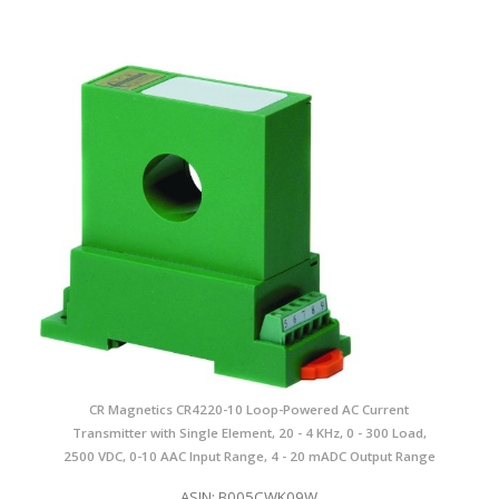
CR Magnetics CR4220-10 Loop-Powered AC Current
Transmitter with Single Element, 20 - 4 KHz, 0 - 300 Load,
2500 VDC, 0-10 AAC Input Range, 4 - 20 mADC Output Range
ASIN: B005CWK09W