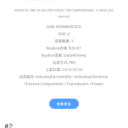
MURATA 7BB-20-6L0 PIEZOELECTRIC DIAPHRAGMS, 6.3KHZ (50
pieces)
ASIN: B00MMZE3O0
BSR: 4
卖家数量: 3
Buybox价格: $36.87
Buybox卖家: DataAlchemy
运送方式: FBA
上架日期: 2014-10-26
品类路径: Industrial & Scientific->Industrial Electrical-
>Passive Components->Transducers->Power;
查看更多
#2