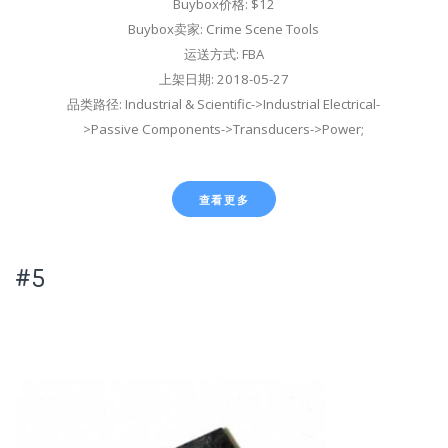
Buybox价格: $12
Buybox卖家: Crime Scene Tools
运送方式: FBA
上架日期: 2018-05-27
品类路径: Industrial & Scientific->Industrial Electrical-
>Passive Components->Transducers->Power;
查看更多
#5