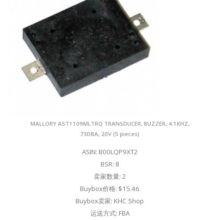
MALLORY AST1109MLTRQ TRANSDUCER, BUZZER, 4.1KHZ,
73DBA, 20V (5 pieces)
ASIN: B00LQP9XT2
BSR: 8
卖家数量: 2
Buybox价格: $15.46
Buybox卖家: KHC Shop
运送方式: FBA