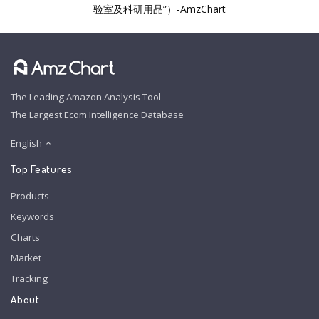
验室及科研用品”）-AmzChart
The Leading Amazon Analysis Tool
The Largest Ecom Intelligence Database
English
Top Features
Products
Keywords
Charts
Market
Tracking
About