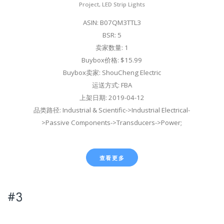
Project, LED Strip Lights
ASIN: B07QM3TTL3
BSR: 5
卖家数量: 1
Buybox价格: $15.99
Buybox卖家: ShouCheng Electric
运送方式: FBA
上架日期: 2019-04-12
品类路径: Industrial & Scientific->Industrial Electrical-
>Passive Components->Transducers->Power;
查看更多
#3