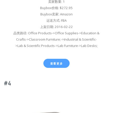
卖家数量: 1
Buybox价格: $272.95
Buybox卖家: Amazon
运送方式: FBA
上架日期: 2016-02-22
品类路径: Office Products->Office Supplies->Education &
Crafts->Classroom Furniture;->Industrial & Scientific-
>Lab & Scientific Products->Lab Furniture->Lab Desks;
查看更多
#4