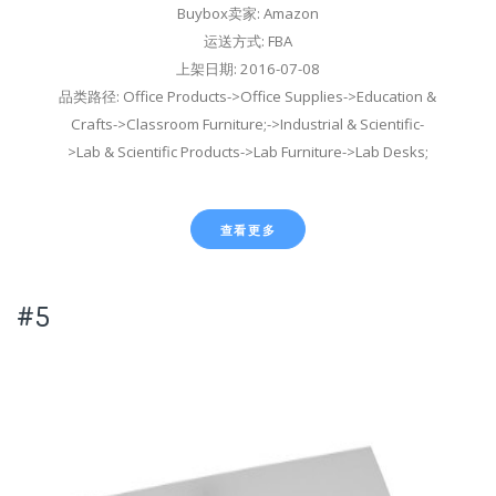
Buybox卖家: Amazon
运送方式: FBA
上架日期: 2016-07-08
品类路径: Office Products->Office Supplies->Education &
Crafts->Classroom Furniture;->Industrial & Scientific-
>Lab & Scientific Products->Lab Furniture->Lab Desks;
查看更多
#5