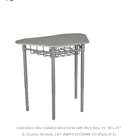
Learniture Hex Collaborative Desk with Wire Box, 31" W x 21"
D, Cosmic Strandz, LNT-INM1033CSWBB-SO (Pack of 2)