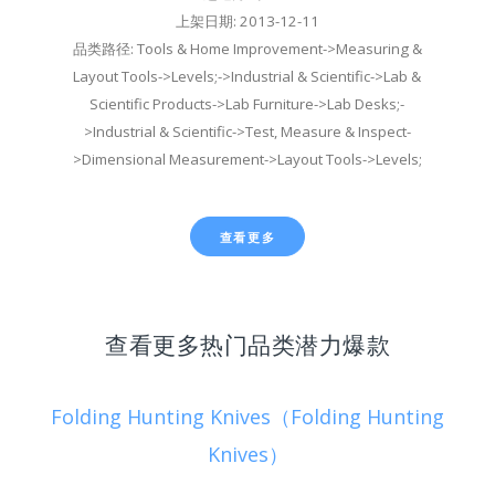
上架日期: 2013-12-11
品类路径: Tools & Home Improvement->Measuring &
Layout Tools->Levels;->Industrial & Scientific->Lab &
Scientific Products->Lab Furniture->Lab Desks;-
>Industrial & Scientific->Test, Measure & Inspect-
>Dimensional Measurement->Layout Tools->Levels;
查看更多
查看更多热门品类潜力爆款
Folding Hunting Knives（Folding Hunting
Knives）