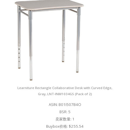
Learniture Rectangle Collaborative Desk with Curved Edge,
Gray, LNT-INM1034GS (Pack of 2)
ASIN: B01I507B4O
BSR: 5
卖家数量: 1
Buybox价格: $255.54