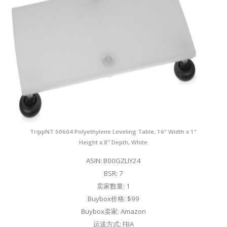
TrippNT 50604 Polyethylene Leveling Table, 16" Width x 1"
Height x 8" Depth, White
ASIN: B00GZLIY24
BSR: 7
卖家数量: 1
Buybox价格: $99
Buybox卖家: Amazon
运送方式: FBA