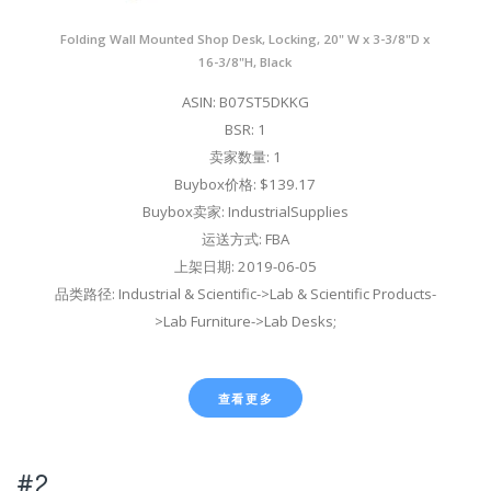
Folding Wall Mounted Shop Desk, Locking, 20" W x 3-3/8"D x
16-3/8"H, Black
ASIN: B07ST5DKKG
BSR: 1
卖家数量: 1
Buybox价格: $139.17
Buybox卖家: IndustrialSupplies
运送方式: FBA
上架日期: 2019-06-05
品类路径: Industrial & Scientific->Lab & Scientific Products-
>Lab Furniture->Lab Desks;
查看更多
#2