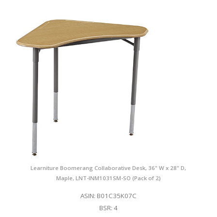
Learniture Boomerang Collaborative Desk, 36" W x 28" D,
Maple, LNT-INM1031SM-SO (Pack of 2)
ASIN: B01C35K07C
BSR: 4