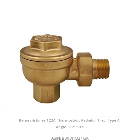
Barnes & Jones 122A Thermostatic Radiator Trap, Type A,
Angle, 1/2" Size
ASIN: B008HQ21GK