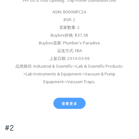
PPP DU-4, Four Opening, Trap Primer Distribution Unit
ASIN: B000NIFC2A
BSR: 2
卖家数量: 2
Buybox价格: $37.38
Buybox卖家: Plumber's Paradise
运送方式: FBA
上架日期: 2010-03-09
品类路径: Industrial & Scientific->Lab & Scientific Products-
>Lab Instruments & Equipment->Vacuum & Pump
Equipment->Vacuum Traps;
查看更多
#2