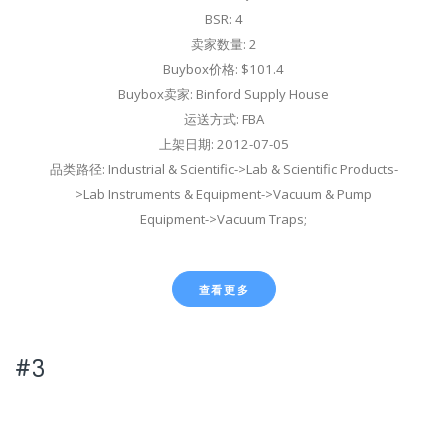
BSR: 4
卖家数量: 2
Buybox价格: $101.4
Buybox卖家: Binford Supply House
运送方式: FBA
上架日期: 2012-07-05
品类路径: Industrial & Scientific->Lab & Scientific Products-
>Lab Instruments & Equipment->Vacuum & Pump
Equipment->Vacuum Traps;
查看更多
#3