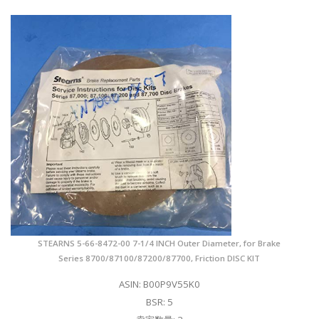
STEARNS 5-66-8472-00 7-1/4 INCH Outer Diameter, for Brake
Series 8700/87100/87200/87700, Friction DISC KIT
ASIN: B00P9V55K0
BSR: 5