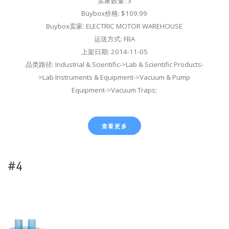
卖家数量: 3
Buybox价格: $109.99
Buybox卖家: ELECTRIC MOTOR WAREHOUSE
运送方式: FBA
上架日期: 2014-11-05
品类路径: Industrial & Scientific->Lab & Scientific Products-
>Lab Instruments & Equipment->Vacuum & Pump
Equipment->Vacuum Traps;
查看更多
#4