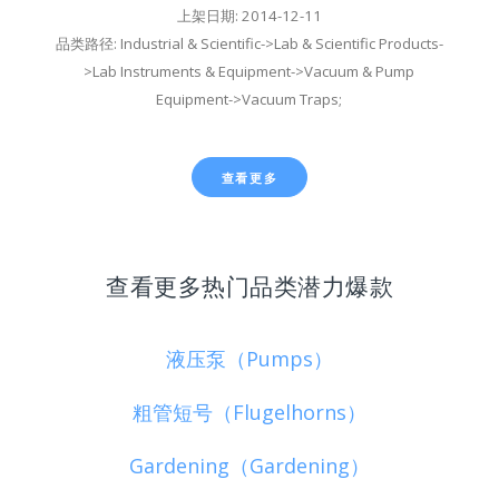
上架日期: 2014-12-11
品类路径: Industrial & Scientific->Lab & Scientific Products-
>Lab Instruments & Equipment->Vacuum & Pump
Equipment->Vacuum Traps;
查看更多
查看更多热门品类潜力爆款
液压泵（Pumps）
粗管短号（Flugelhorns）
Gardening（Gardening）