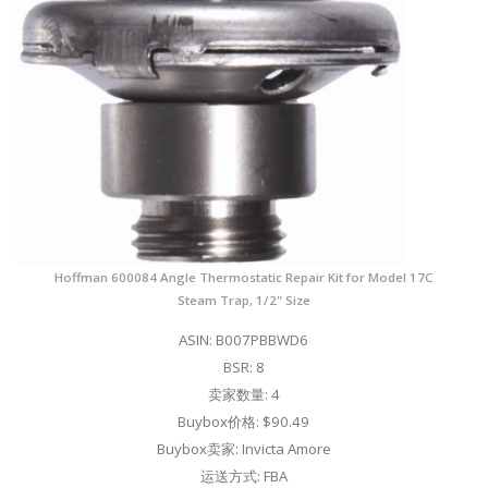
Hoffman 600084 Angle Thermostatic Repair Kit for Model 17C
Steam Trap, 1/2" Size
ASIN: B007PBBWD6
BSR: 8
卖家数量: 4
Buybox价格: $90.49
Buybox卖家: Invicta Amore
运送方式: FBA