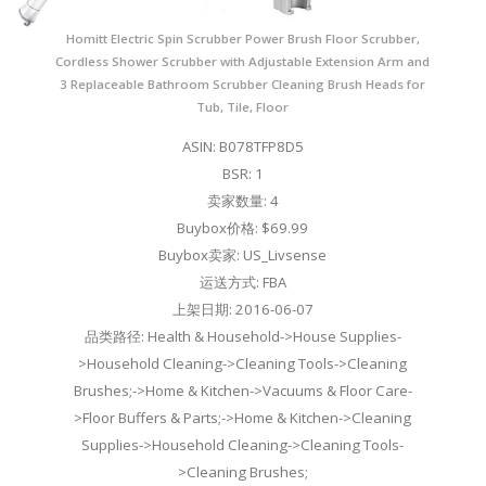
Homitt Electric Spin Scrubber Power Brush Floor Scrubber,
Cordless Shower Scrubber with Adjustable Extension Arm and
3 Replaceable Bathroom Scrubber Cleaning Brush Heads for
Tub, Tile, Floor
ASIN: B078TFP8D5
BSR: 1
卖家数量: 4
Buybox价格: $69.99
Buybox卖家: US_Livsense
运送方式: FBA
上架日期: 2016-06-07
品类路径: Health & Household->House Supplies-
>Household Cleaning->Cleaning Tools->Cleaning
Brushes;->Home & Kitchen->Vacuums & Floor Care-
>Floor Buffers & Parts;->Home & Kitchen->Cleaning
Supplies->Household Cleaning->Cleaning Tools-
>Cleaning Brushes;