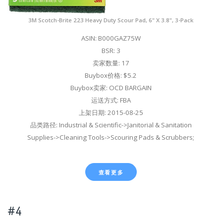
3M Scotch-Brite 223 Heavy Duty Scour Pad, 6" X 3.8", 3-Pack
ASIN: B000GAZ75W
BSR: 3
卖家数量: 17
Buybox价格: $5.2
Buybox卖家: OCD BARGAIN
运送方式: FBA
上架日期: 2015-08-25
品类路径: Industrial & Scientific->Janitorial & Sanitation
Supplies->Cleaning Tools->Scouring Pads & Scrubbers;
查看更多
#4