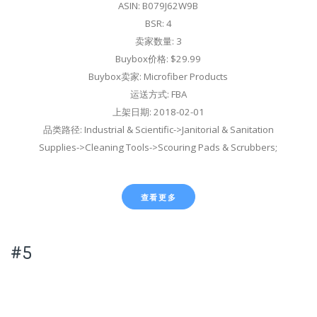
ASIN: B079J62W9B
BSR: 4
卖家数量: 3
Buybox价格: $29.99
Buybox卖家: Microfiber Products
运送方式: FBA
上架日期: 2018-02-01
品类路径: Industrial & Scientific->Janitorial & Sanitation
Supplies->Cleaning Tools->Scouring Pads & Scrubbers;
查看更多
#5