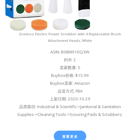
Greenco Electric Power Scrubber with 4 Replaceable Brush
Attachment Heads, White
ASIN: B08M91DQ3W
BSR: 2
卖家数量: 5
Buybox价格: $15.99
Buybox卖家: Amazon
运送方式: FBA
上架日期: 2020-10-29
品类路径: Industrial & Scientific->Janitorial & Sanitation
Supplies->Cleaning Tools->Scouring Pads & Scrubbers;
查看更多