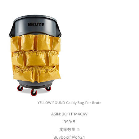
YELLOW ROUND Caddy Bag For Brute
ASIN: B01HTM4CIW
BSR: 5
卖家数量: 5
Buybox价格: $21