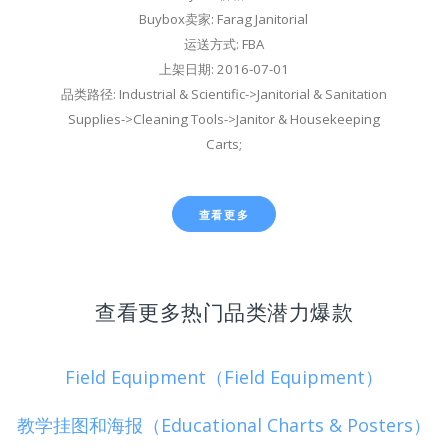
Buybox卖家: Farag Janitorial
运送方式: FBA
上架日期: 2016-07-01
品类路径: Industrial & Scientific->Janitorial & Sanitation
Supplies->Cleaning Tools->Janitor & Housekeeping
Carts;
查看更多
查看更多热门品类潜力爆款
Field Equipment（Field Equipment）
教学挂图和海报（Educational Charts & Posters）