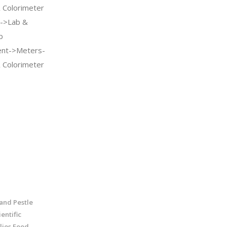
 Colorimeter
ic->Lab &
b
ent->Meters-
 Colorimeter
and Pestle
entific
lies Food