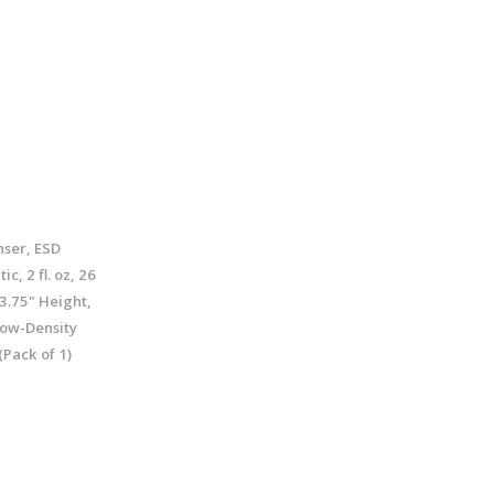
ser, ESD
c, 2 fl. oz, 26
3.75" Height,
Low-Density
(Pack of 1)