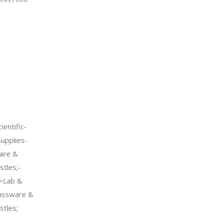
entific-
Supplies-
are &
tles;-
->Lab &
lassware &
tles;