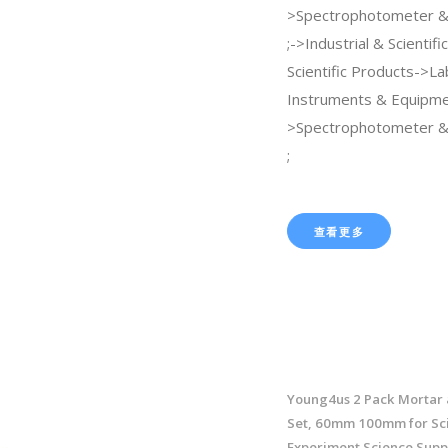
>Spectrophotometer &
;->Industrial & Scientif
Scientific Products->La
Instruments & Equipm
>Spectrophotometer &
;
查看更多
Young4us 2 Pack Mortar 
Set, 60mm 100mm for Sci
Experiment Science Supp