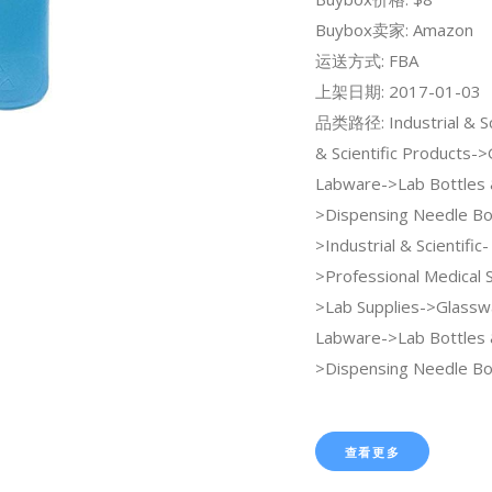
Buybox卖家: Amazon
运送方式: FBA
上架日期: 2017-01-03
品类路径: Industrial & Sc
& Scientific Products-
Labware->Lab Bottles 
>Dispensing Needle Bot
>Industrial & Scientific-
>Professional Medical 
>Lab Supplies->Glassw
Labware->Lab Bottles 
>Dispensing Needle Bot
查看更多