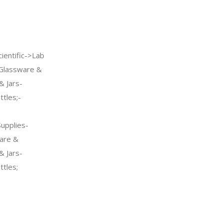
ientific->Lab
>Glassware &
& Jars-
tles;-
Supplies-
are &
& Jars-
tles;