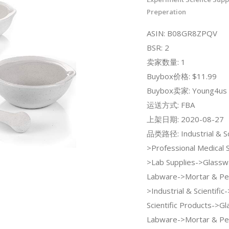
Preperation
ASIN: B08GR8ZPQV
BSR: 2
卖家数量: 1
Buybox价格: $11.99
Buybox卖家: Young4us
运送方式: FBA
上架日期: 2020-08-27
品类路径: Industrial & Sci
>Professional Medical 
>Lab Supplies->Glassw
Labware->Mortar & Pes
>Industrial & Scientific
Scientific Products->G
Labware->Mortar & Pes