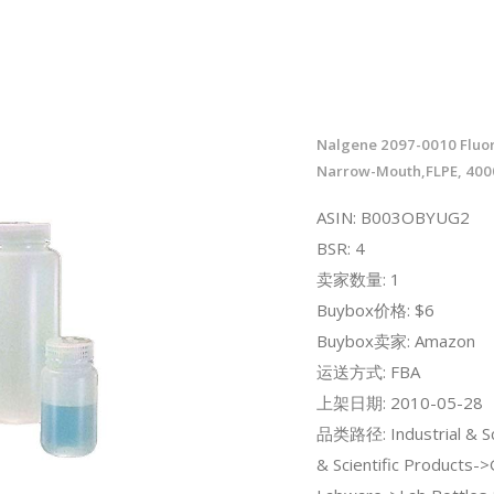
Nalgene 2097-0010 Fluor
Narrow-Mouth,FLPE, 40
ASIN: B003OBYUG2
BSR: 4
卖家数量: 1
Buybox价格: $6
Buybox卖家: Amazon
运送方式: FBA
上架日期: 2010-05-28
品类路径: Industrial & Sc
& Scientific Products-