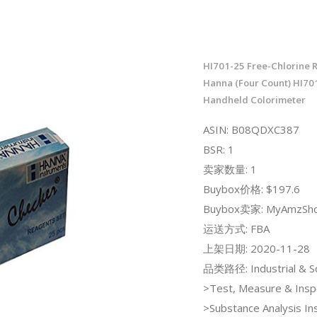
HI701-25 Free-Chlorine Re
Hanna (Four Count) HI70
Handheld Colorimeter
ASIN: B08QDXC387
BSR: 1
卖家数量: 1
Buybox价格: $197.6
Buybox卖家: MyAmzSh
运送方式: FBA
上架日期: 2020-11-28
品类路径: Industrial & Sci
>Test, Measure & Insp
>Substance Analysis In