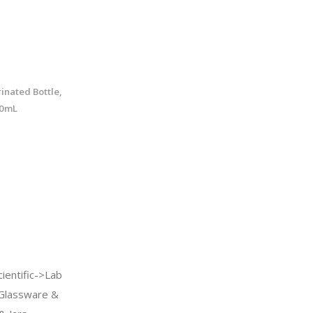
inated Bottle,
00mL
ientific->Lab
>Glassware &