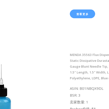
查看更多
MENDA 35563 Flux Dispen
Static Dissipative Durastati
Gauge Blunt Needle Tip, 
1.5" Length, 1.5" Width, 
Polyethylene, LDPE, Blue 
ASIN: B01NBQX9DL
BSR: 3
卖家数量: 1
Buybox价格: $8