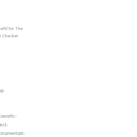
fill for The
1 Checker
op
entific-
ect-
strumentati-