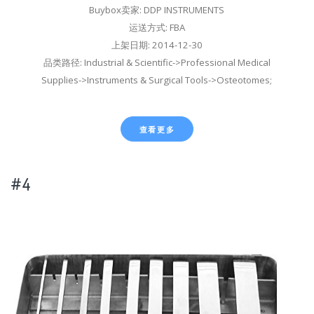
Buybox卖家: DDP INSTRUMENTS
运送方式: FBA
上架日期: 2014-12-30
品类路径: Industrial & Scientific->Professional Medical
Supplies->Instruments & Surgical Tools->Osteotomes;
查看更多
#4