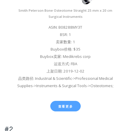
Smith Peterson Bone Osteotome Straight 25 mm x 20 cm
Surgical Instruments
ASIN: B08288MY3T
BSR: 1
卖家数量: 1
Buybox价格: $35
Buybox卖家: Medikrebs corp
运送方式: FBA
上架日期: 2019-12-02
品类路径: Industrial & Scientific->Professional Medical
Supplies->Instruments & Surgical Tools->Osteotomes;
查看更多
#2