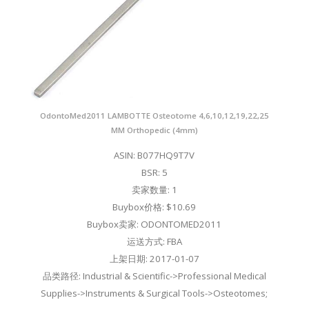
OdontoMed2011 LAMBOTTE Osteotome 4,6,10,12,19,22,25
MM Orthopedic (4mm)
ASIN: B077HQ9T7V
BSR: 5
卖家数量: 1
Buybox价格: $10.69
Buybox卖家: ODONTOMED2011
运送方式: FBA
上架日期: 2017-01-07
品类路径: Industrial & Scientific->Professional Medical
Supplies->Instruments & Surgical Tools->Osteotomes;