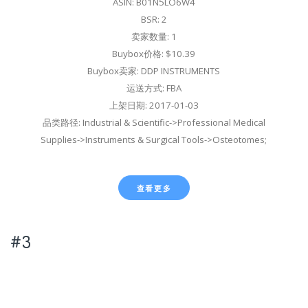
ASIN: B01N5LO6W4
BSR: 2
卖家数量: 1
Buybox价格: $10.39
Buybox卖家: DDP INSTRUMENTS
运送方式: FBA
上架日期: 2017-01-03
品类路径: Industrial & Scientific->Professional Medical
Supplies->Instruments & Surgical Tools->Osteotomes;
查看更多
#3