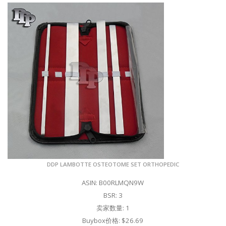
DDP LAMBOTTE OSTEOTOME SET ORTHOPEDIC
ASIN: B00RLMQN9W
BSR: 3
卖家数量: 1
Buybox价格: $26.69