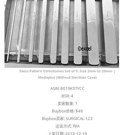
Swiss Pattern Osteotomes Set of 9, Size 2mm to 20mm |
Medixplus (Without Sterilizer Case)
ASIN: B019KSTYCC
BSR: 4
卖家数量: 1
Buybox价格: $49
Buybox卖家: SURGICAL-123
运送方式: FBA
上架日期: 2015-12-19