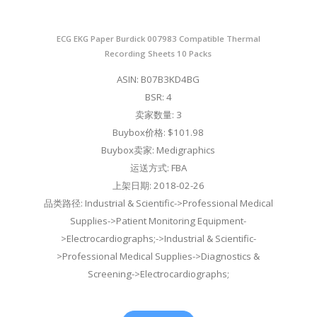
ECG EKG Paper Burdick 007983 Compatible Thermal
Recording Sheets 10 Packs
ASIN: B07B3KD4BG
BSR: 4
卖家数量: 3
Buybox价格: $101.98
Buybox卖家: Medigraphics
运送方式: FBA
上架日期: 2018-02-26
品类路径: Industrial & Scientific->Professional Medical
Supplies->Patient Monitoring Equipment-
>Electrocardiographs;->Industrial & Scientific-
>Professional Medical Supplies->Diagnostics &
Screening->Electrocardiographs;