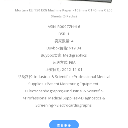
Mortara ELI 150 EKG Machine Paper - 108mm X 140mm X 200
Sheets (5 Packs)
ASIN: B009ZZHHL6
BSR: 1
卖家数量: 4
Buybox价格: $19.34
Buybox卖家: Medigraphics
运送方式: FBA
上架日期: 2012-11-01
品类路径: Industrial & Scientific->Professional Medical
Supplies->Patient Monitoring Equipment-
>Electrocardiographs;->Industrial & Scientific-
>Professional Medical Supplies->Diagnostics &
Screening->Electrocardiographs;
查看更多