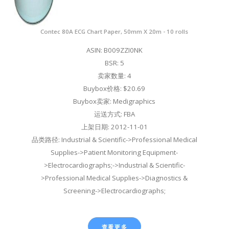
Contec 80A ECG Chart Paper, 50mm X 20m - 10 rolls
ASIN: B009ZZI0NK
BSR: 5
卖家数量: 4
Buybox价格: $20.69
Buybox卖家: Medigraphics
运送方式: FBA
上架日期: 2012-11-01
品类路径: Industrial & Scientific->Professional Medical
Supplies->Patient Monitoring Equipment-
>Electrocardiographs;->Industrial & Scientific-
>Professional Medical Supplies->Diagnostics &
Screening->Electrocardiographs;
查看更多