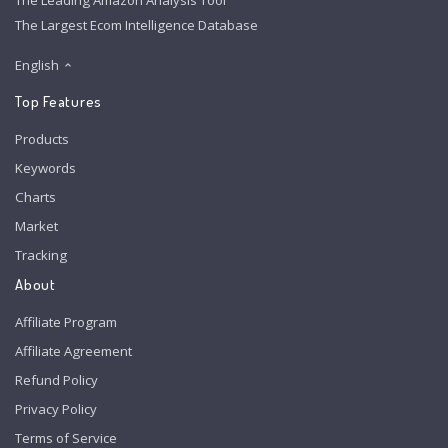
The Leading Amazon Analysis Tool
The Largest Ecom Intelligence Database
English
Top Features
Products
Keywords
Charts
Market
Tracking
About
Affiliate Program
Affiliate Agreement
Refund Policy
Privacy Policy
Terms of Service