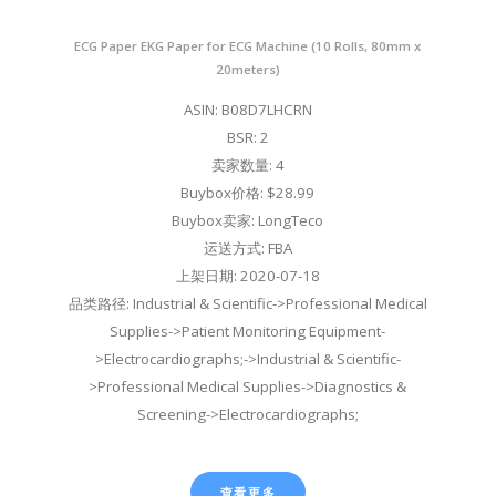
ECG Paper EKG Paper for ECG Machine (10 Rolls, 80mm x
20meters)
ASIN: B08D7LHCRN
BSR: 2
卖家数量: 4
Buybox价格: $28.99
Buybox卖家: LongTeco
运送方式: FBA
上架日期: 2020-07-18
品类路径: Industrial & Scientific->Professional Medical
Supplies->Patient Monitoring Equipment-
>Electrocardiographs;->Industrial & Scientific-
>Professional Medical Supplies->Diagnostics &
Screening->Electrocardiographs;
查看更多