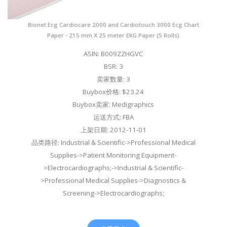
Bionet Ecg Cardiocare 2000 and Cardiotouch 3000 Ecg Chart
Paper - 215 mm X 25 meter EKG Paper (5 Rolls)
ASIN: B009ZZHGVC
BSR: 3
卖家数量: 3
Buybox价格: $23.24
Buybox卖家: Medigraphics
运送方式: FBA
上架日期: 2012-11-01
品类路径: Industrial & Scientific->Professional Medical
Supplies->Patient Monitoring Equipment-
>Electrocardiographs;->Industrial & Scientific-
>Professional Medical Supplies->Diagnostics &
Screening->Electrocardiographs;