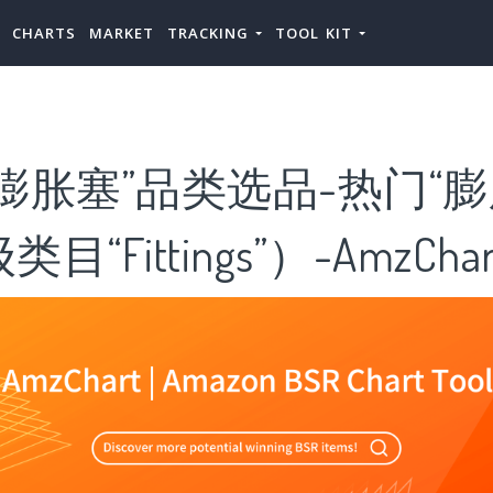
CHARTS
MARKET
TRACKING
TOOL KIT
膨胀塞”品类选品-热门“膨
“Fittings”）-AmzChar