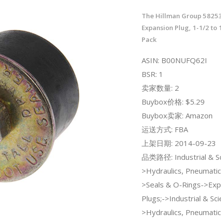
The Hillman Group 5825
Expansion Plug, 1-1/2 to 1
Pack
ASIN: B00NUFQ62I
BSR: 1
卖家数量: 2
Buybox价格: $5.29
Buybox卖家: Amazon
运送方式: FBA
上架日期: 2014-09-23
品类路径: Industrial & Sci
>Hydraulics, Pneumatic
>Seals & O-Rings->Exp
Plugs;->Industrial & Scie
>Hydraulics, Pneumatic