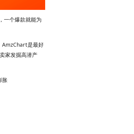
，一个爆款就能为
mzChart是最好
助卖家发掘高潜产
膨胀