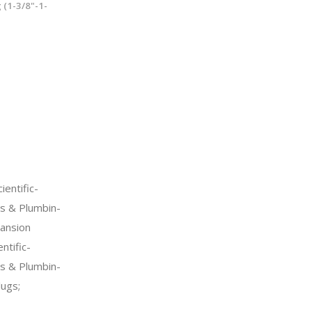
 (1-3/8"-1-
entific-
s & Plumbin-
ansion
ntific-
s & Plumbin-
lugs;