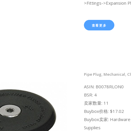
>Fittings->Expansion P
查看更多
Pipe Plug, Mechanical, Cl
ASIN: B0078RLON0
BSR: 4
卖家数量: 11
Buybox价格: $17.02
Buybox卖家: Hardware 
Supplies