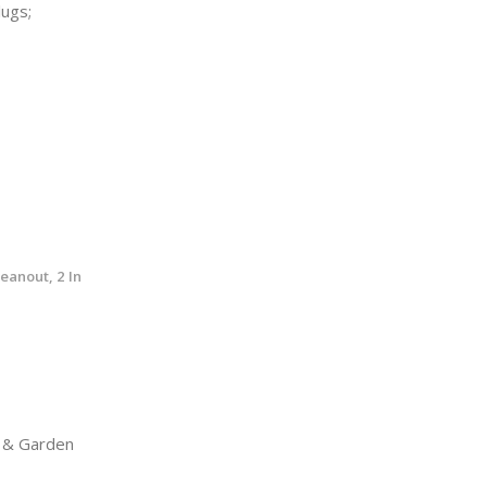
lugs;
eanout, 2 In
& Garden