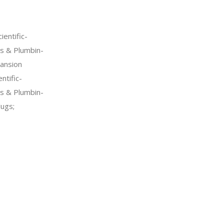
entific-
s & Plumbin-
ansion
ntific-
s & Plumbin-
lugs;