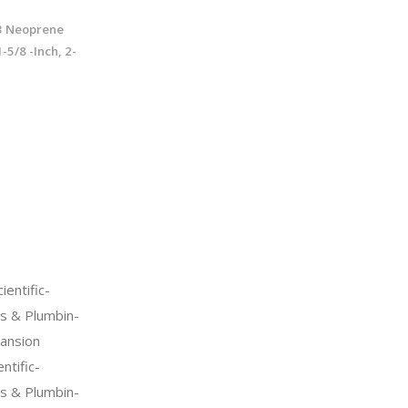
3 Neoprene
-5/8 -Inch, 2-
entific-
s & Plumbin-
ansion
ntific-
s & Plumbin-