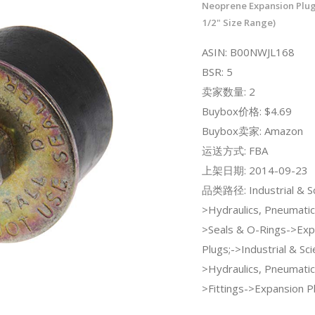
Neoprene Expansion Plug
1/2" Size Range)
ASIN: B00NWJL168
BSR: 5
卖家数量: 2
Buybox价格: $4.69
Buybox卖家: Amazon
运送方式: FBA
上架日期: 2014-09-23
品类路径: Industrial & Sci
>Hydraulics, Pneumatic
>Seals & O-Rings->Exp
Plugs;->Industrial & Scie
>Hydraulics, Pneumatic
>Fittings->Expansion P