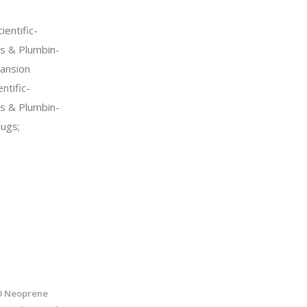
entific-
s & Plumbin-
ansion
ntific-
s & Plumbin-
lugs;
0 Neoprene