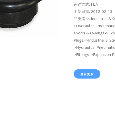
运送方式: FBA
上架日期: 2012-02-13
品类路径: Industrial & Sci
>Hydraulics, Pneumatic
>Seals & O-Rings->Exp
Plugs;->Industrial & Scie
>Hydraulics, Pneumatic
>Fittings->Expansion P
查看更多