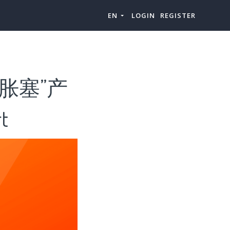
EN
LOGIN
REGISTER
胀塞”产
t