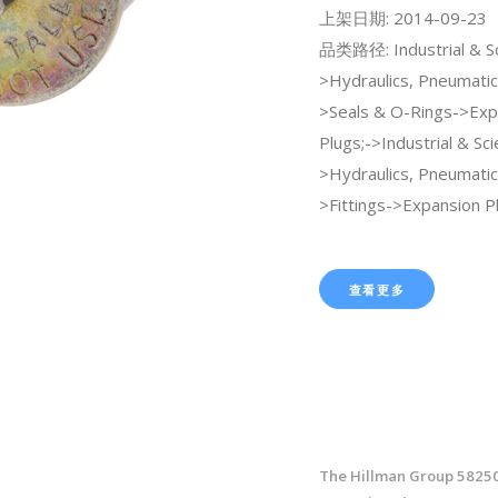
上架日期: 2014-09-23
品类路径: Industrial & Sci
>Hydraulics, Pneumatic
>Seals & O-Rings->Exp
Plugs;->Industrial & Scie
>Hydraulics, Pneumatic
>Fittings->Expansion P
查看更多
The Hillman Group 5825