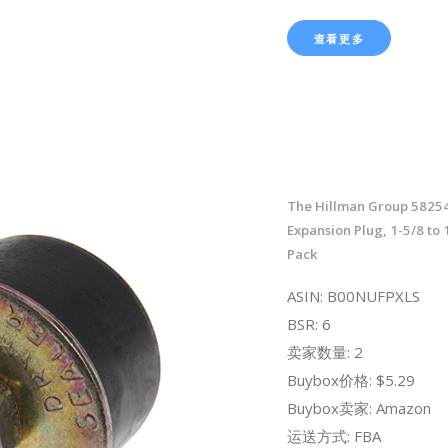
查看更多
The Hillman Group 5825
Expansion Plug, 1-5/8 to 1
Pack
ASIN: B00NUFPXLS
BSR: 6
卖家数量: 2
Buybox价格: $5.29
Buybox卖家: Amazon
运送方式: FBA