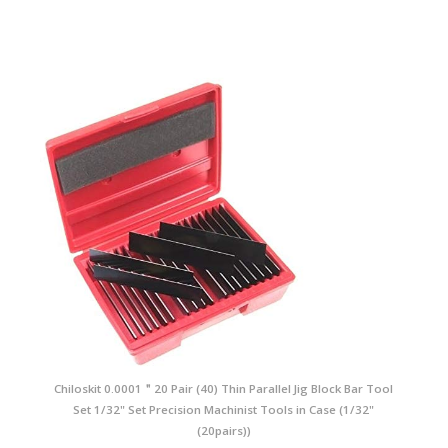
Chiloskit 0.0001＂20 Pair (40) Thin Parallel Jig Block Bar Tool
Set 1/32" Set Precision Machinist Tools in Case (1/32"
(20pairs))