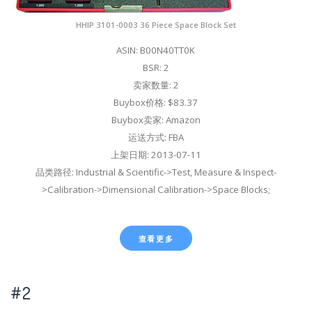
HHIP 3101-0003 36 Piece Space Block Set
ASIN: B00N40TT0K
BSR: 2
卖家数量: 2
Buybox价格: $83.37
Buybox卖家: Amazon
运送方式: FBA
上架日期: 2013-07-11
品类路径: Industrial & Scientific->Test, Measure & Inspect-
>Calibration->Dimensional Calibration->Space Blocks;
查看更多
#2