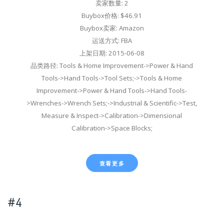
卖家数量: 2
Buybox价格: $46.91
Buybox卖家: Amazon
运送方式: FBA
上架日期: 2015-06-08
品类路径: Tools & Home Improvement->Power & Hand
Tools->Hand Tools->Tool Sets;->Tools & Home
Improvement->Power & Hand Tools->Hand Tools-
>Wrenches->Wrench Sets;->Industrial & Scientific->Test,
Measure & Inspect->Calibration->Dimensional
Calibration->Space Blocks;
查看更多
#4