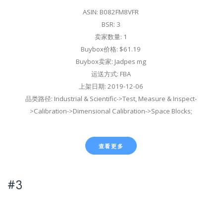
ASIN: B082FM8VFR
BSR: 3
卖家数量: 1
Buybox价格: $61.19
Buybox卖家: Jadpes mg
运送方式: FBA
上架日期: 2019-12-06
品类路径: Industrial & Scientific->Test, Measure & Inspect-
>Calibration->Dimensional Calibration->Space Blocks;
查看更多
#3