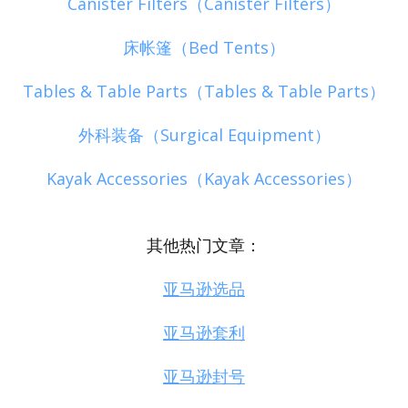
Canister Filters（Canister Filters）
床帐篷（Bed Tents）
Tables & Table Parts（Tables & Table Parts）
外科装备（Surgical Equipment）
Kayak Accessories（Kayak Accessories）
其他热门文章：
亚马逊选品
亚马逊套利
亚马逊封号