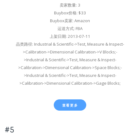
卖家数量: 3
Buybox价格: $33
Buybox卖家: Amazon
运送方式: FBA
上架日期: 2013-07-11
品类路径: Industrial & Scientific->Test, Measure & Inspect-
>Calibration->Dimensional Calibration->V Blocks;-
>Industrial & Scientific->Test, Measure & Inspect-
>Calibration->Dimensional Calibration->Space Blocks;-
>Industrial & Scientific->Test, Measure & Inspect-
>Calibration->Dimensional Calibration->Gage Blocks;
查看更多
#5