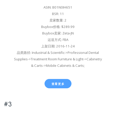
ASIN: B01N0IH651
BSR: 11
卖家数量: 2
Buybox价格: $289.99
Buybox卖家: Zeta-JN
运送方式: FBA
上架日期: 2016-11-24
品类路径: Industrial & Scientific->Professional Dental
Supplies->Treatment Room Furniture & Light->Cabinetry
& Carts->Mobile Cabinets & Carts;
查看更多
#3