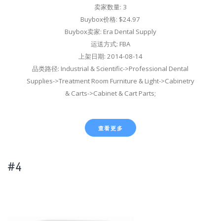
卖家数量: 3
Buybox价格: $24.97
Buybox卖家: Era Dental Supply
运送方式: FBA
上架日期: 2014-08-14
品类路径: Industrial & Scientific->Professional Dental
Supplies->Treatment Room Furniture & Light->Cabinetry
& Carts->Cabinet & Cart Parts;
查看更多
#4