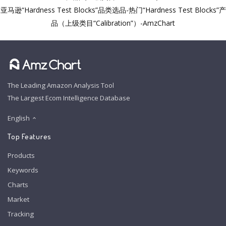
亚马逊“Hardness Test Blocks”品类选品-热门“Hardness Test Blocks”产
品（上级类目“Calibration”）-AmzChart
The Leading Amazon Analysis Tool
The Largest Ecom Intelligence Database
English
Top Features
Products
Keywords
Charts
Market
Tracking