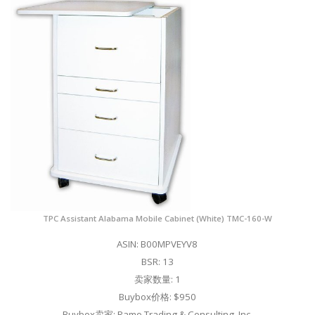
TPC Assistant Alabama Mobile Cabinet (White) TMC-160-W
ASIN: B00MPVEYV8
BSR: 13
卖家数量: 1
Buybox价格: $950
Buybox卖家: Ramo Trading & Consulting, Inc.