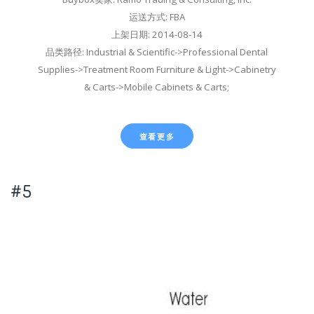
运送方式: FBA
上架日期: 2014-08-14
品类路径: Industrial & Scientific->Professional Dental
Supplies->Treatment Room Furniture & Light->Cabinetry
& Carts->Mobile Cabinets & Carts;
查看更多
#5