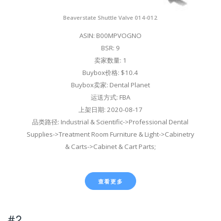
Beaverstate Shuttle Valve 014-012
ASIN: B00MPVOGNO
BSR: 9
卖家数量: 1
Buybox价格: $10.4
Buybox卖家: Dental Planet
运送方式: FBA
上架日期: 2020-08-17
品类路径: Industrial & Scientific->Professional Dental
Supplies->Treatment Room Furniture & Light->Cabinetry
& Carts->Cabinet & Cart Parts;
查看更多
#2