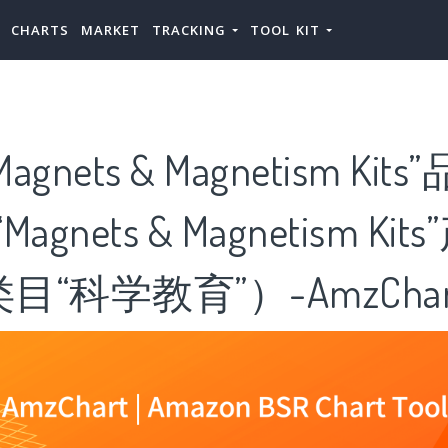
CHARTS
MARKET
TRACKING
TOOL KIT
gnets & Magnetism Kit
gnets & Magnetism Kit
“科学教育”）-AmzChar