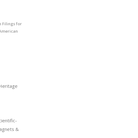
n Filings for
 American
eritage
entific-
agnets &