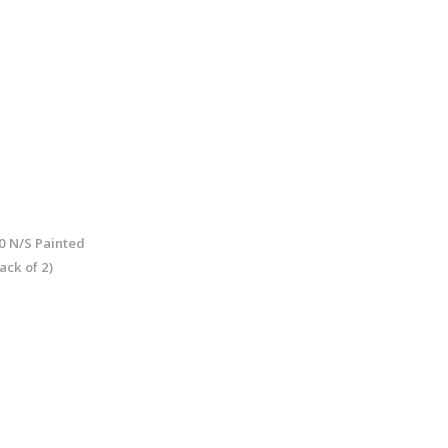
0 N/S Painted
ack of 2)