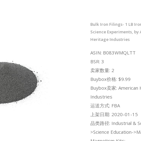
Bulk Iron Filings- 1 LB Iro
Science Experiments, by
Heritage Industries
ASIN: B083WMQLTT
BSR: 3
卖家数量: 2
Buybox价格: $9.99
Buybox卖家: American H
Industries
运送方式: FBA
上架日期: 2020-01-15
品类路径: Industrial & Sci
>Science Education->M
Magnetism Kits;