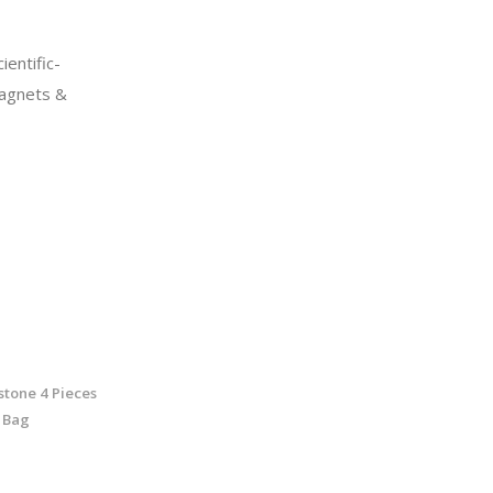
entific-
agnets &
stone 4 Pieces
e Bag