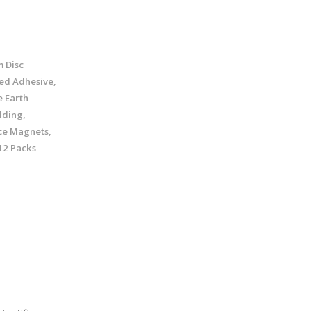
 Disc
ed Adhesive,
 Earth
lding,
ice Magnets,
 12 Packs