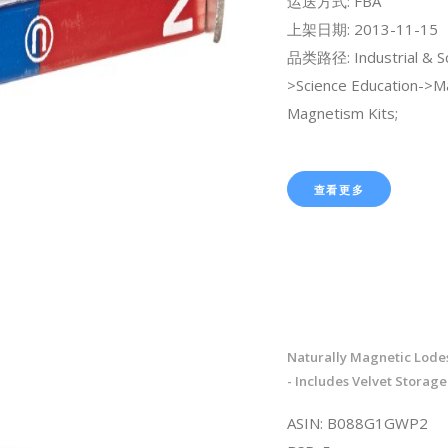
运送方式: FBA
上架日期: 2013-11-15
品类路径: Industrial & Sci
>Science Education->M
Magnetism Kits;
查看更多
Naturally Magnetic Lode
- Includes Velvet Storag
ASIN: B088G1GWP2