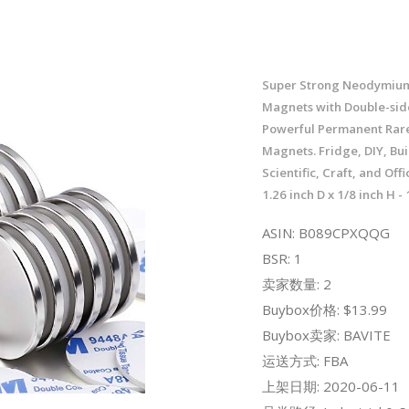
Super Strong Neodymium
Magnets with Double-sid
Powerful Permanent Rare
Magnets. Fridge, DIY, Bui
Scientific, Craft, and Off
1.26 inch D x 1/8 inch H -
ASIN: B089CPXQQG
BSR: 1
卖家数量: 2
Buybox价格: $13.99
Buybox卖家: BAVITE
运送方式: FBA
上架日期: 2020-06-11