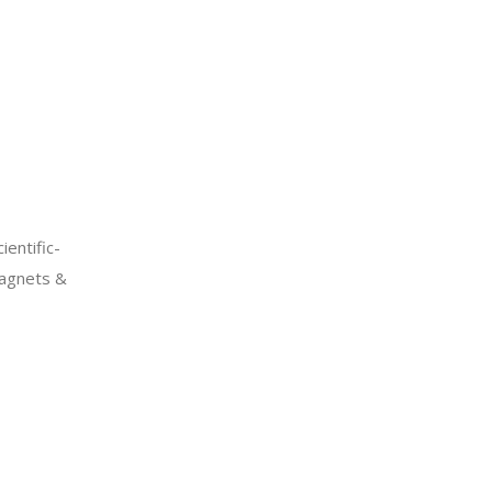
entific-
agnets &