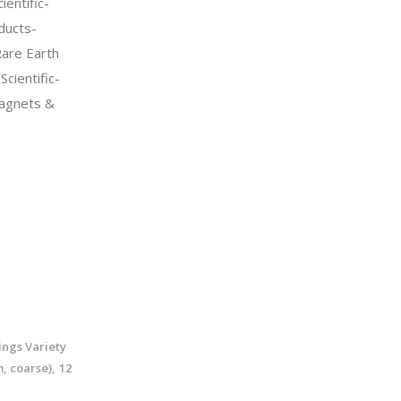
entific-
ducts-
are Earth
cientific-
agnets &
ings Variety
, coarse), 12