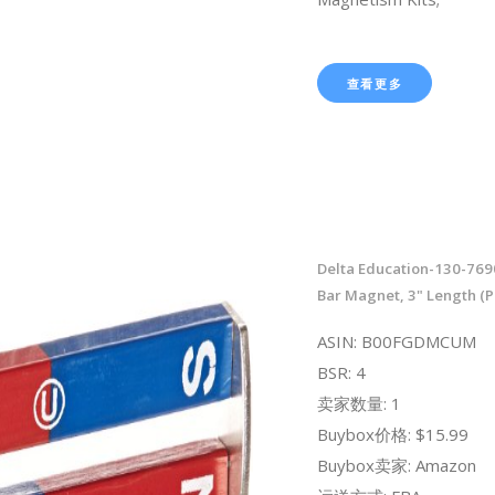
查看更多
Delta Education-130-769
Bar Magnet, 3" Length (P
ASIN: B00FGDMCUM
BSR: 4
卖家数量: 1
Buybox价格: $15.99
Buybox卖家: Amazon