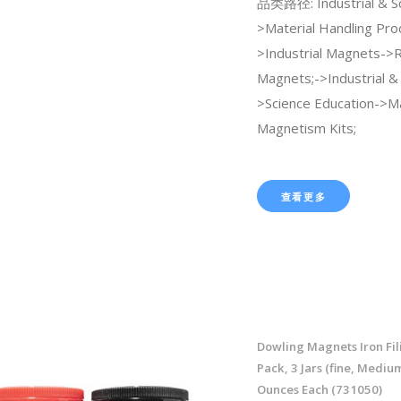
品类路径: Industrial & Sci
>Material Handling Pro
>Industrial Magnets->R
Magnets;->Industrial & S
>Science Education->M
Magnetism Kits;
查看更多
Dowling Magnets Iron Fil
Pack, 3 Jars (fine, Medium
Ounces Each (731050)