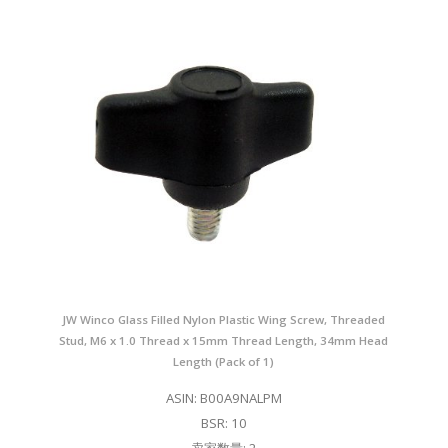
JW Winco Glass Filled Nylon Plastic Wing Screw, Threaded
Stud, M6 x 1.0 Thread x 15mm Thread Length, 34mm Head
Length (Pack of 1)
ASIN: B00A9NALPM
BSR: 10