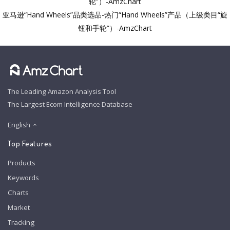
轮”）-AmzChart
亚马逊“Hand Wheels”品类选品-热门“Hand Wheels”产品（上级类目“旋
钮和手轮”）-AmzChart
The Leading Amazon Analysis Tool
The Largest Ecom Intelligence Database
English
Top Features
Products
Keywords
Charts
Market
Tracking