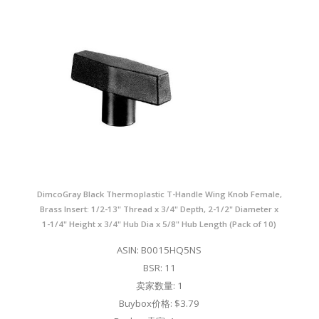
DimcoGray Black Thermoplastic T-Handle Wing Knob Female,
Brass Insert: 1/2-13" Thread x 3/4" Depth, 2-1/2" Diameter x
1-1/4" Height x 3/4" Hub Dia x 5/8" Hub Length (Pack of 10)
ASIN: B0015HQ5NS
BSR: 11
卖家数量: 1
Buybox价格: $3.79