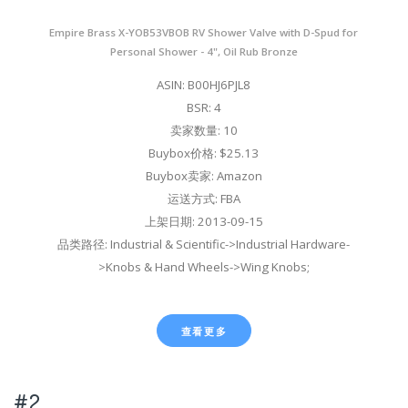
Empire Brass X-YOB53VBOB RV Shower Valve with D-Spud for
Personal Shower - 4", Oil Rub Bronze
ASIN: B00HJ6PJL8
BSR: 4
卖家数量: 10
Buybox价格: $25.13
Buybox卖家: Amazon
运送方式: FBA
上架日期: 2013-09-15
品类路径: Industrial & Scientific->Industrial Hardware-
>Knobs & Hand Wheels->Wing Knobs;
查看更多
#2