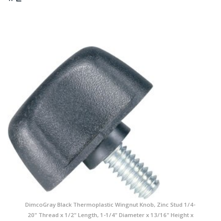
DimcoGray Black Thermoplastic Wingnut Knob, Zinc Stud 1/4-
20" Thread x 1/2" Length, 1-1/4" Diameter x 13/16" Height x