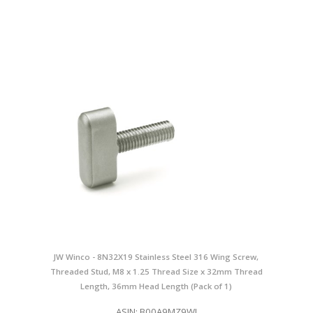
JW Winco - 8N32X19 Stainless Steel 316 Wing Screw,
Threaded Stud, M8 x 1.25 Thread Size x 32mm Thread
Length, 36mm Head Length (Pack of 1)
ASIN: B00A9MZ9WI