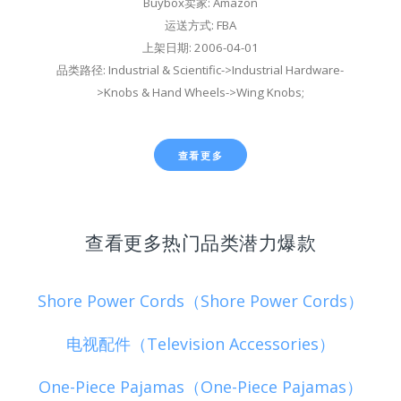
Buybox卖家: Amazon
运送方式: FBA
上架日期: 2006-04-01
品类路径: Industrial & Scientific->Industrial Hardware-
>Knobs & Hand Wheels->Wing Knobs;
查看更多
查看更多热门品类潜力爆款
Shore Power Cords（Shore Power Cords）
电视配件（Television Accessories）
One-Piece Pajamas（One-Piece Pajamas）