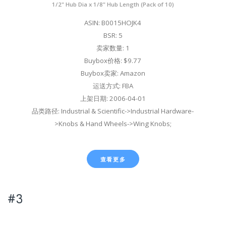
1/2" Hub Dia x 1/8" Hub Length (Pack of 10)
ASIN: B0015HOJK4
BSR: 5
卖家数量: 1
Buybox价格: $9.77
Buybox卖家: Amazon
运送方式: FBA
上架日期: 2006-04-01
品类路径: Industrial & Scientific->Industrial Hardware-
>Knobs & Hand Wheels->Wing Knobs;
查看更多
#3