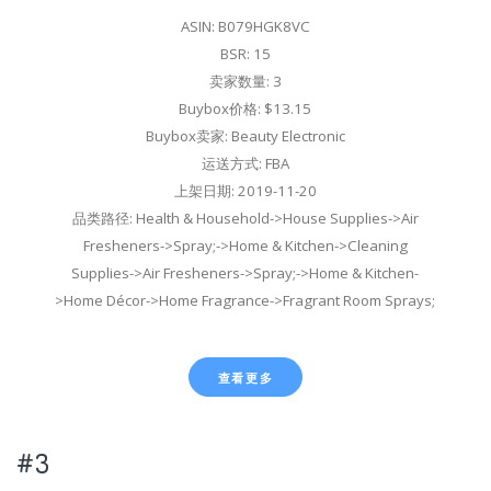
ASIN: B079HGK8VC
BSR: 15
卖家数量: 3
Buybox价格: $13.15
Buybox卖家: Beauty Electronic
运送方式: FBA
上架日期: 2019-11-20
品类路径: Health & Household->House Supplies->Air
Fresheners->Spray;->Home & Kitchen->Cleaning
Supplies->Air Fresheners->Spray;->Home & Kitchen-
>Home Décor->Home Fragrance->Fragrant Room Sprays;
查看更多
#3