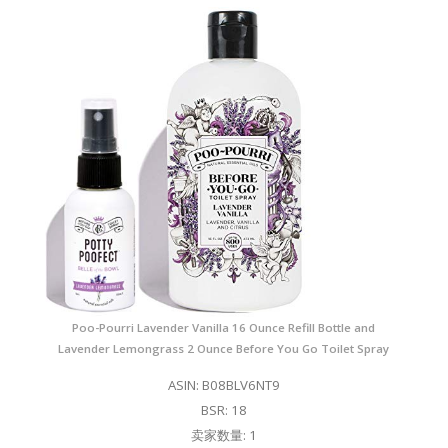
Poo-Pourri Lavender Vanilla 16 Ounce Refill Bottle and
Lavender Lemongrass 2 Ounce Before You Go Toilet Spray
ASIN: B08BLV6NT9
BSR: 18
卖家数量: 1