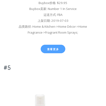
Buybox价格: $29.95
Buybox卖家: Number 1 In Service
运送方式: FBA
上架日期: 2019-07-03
品类路径: Home & Kitchen->Home Décor->Home
Fragrance->Fragrant Room Sprays;
查看更多
#5