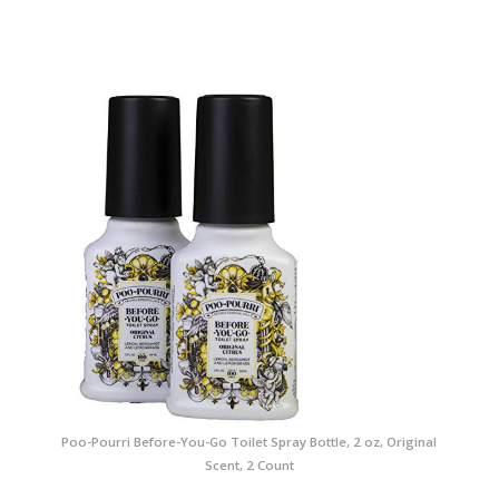
Poo-Pourri Before-You-Go Toilet Spray Bottle, 2 oz, Original
Scent, 2 Count