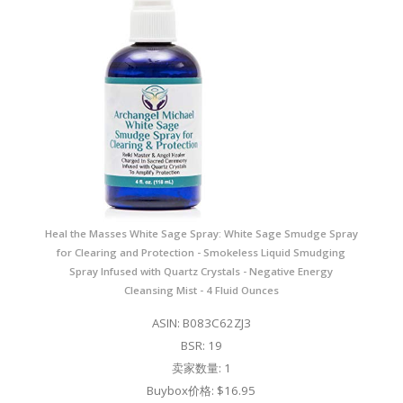
Heal the Masses White Sage Spray: White Sage Smudge Spray
for Clearing and Protection - Smokeless Liquid Smudging
Spray Infused with Quartz Crystals - Negative Energy
Cleansing Mist - 4 Fluid Ounces
ASIN: B083C62ZJ3
BSR: 19
卖家数量: 1
Buybox价格: $16.95