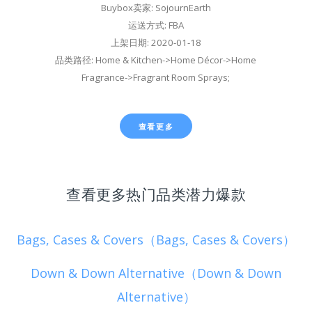
Buybox卖家: SojournEarth
运送方式: FBA
上架日期: 2020-01-18
品类路径: Home & Kitchen->Home Décor->Home
Fragrance->Fragrant Room Sprays;
查看更多
查看更多热门品类潜力爆款
Bags, Cases & Covers（Bags, Cases & Covers）
Down & Down Alternative（Down & Down
Alternative）