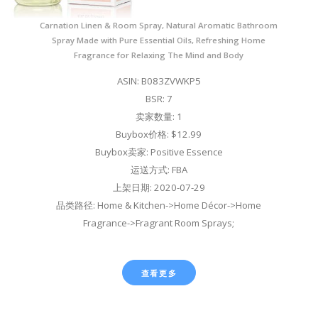
Carnation Linen & Room Spray, Natural Aromatic Bathroom
Spray Made with Pure Essential Oils, Refreshing Home
Fragrance for Relaxing The Mind and Body
ASIN: B083ZVWKP5
BSR: 7
卖家数量: 1
Buybox价格: $12.99
Buybox卖家: Positive Essence
运送方式: FBA
上架日期: 2020-07-29
品类路径: Home & Kitchen->Home Décor->Home
Fragrance->Fragrant Room Sprays;
查看更多