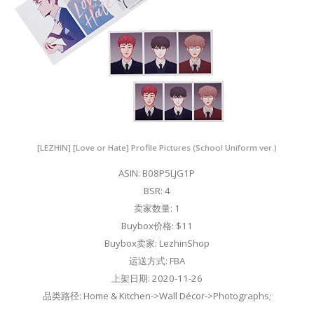
[LEZHIN] [Love or Hate] Profile Pictures (School Uniform ver.)
ASIN: B08P5LJG1P
BSR: 4
卖家数量: 1
Buybox价格: $11
Buybox卖家: LezhinShop
运送方式: FBA
上架日期: 2020-11-26
品类路径: Home & Kitchen->Wall Décor->Photographs;