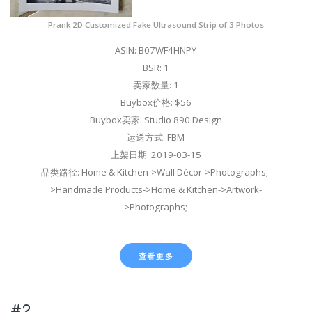
Prank 2D Customized Fake Ultrasound Strip of 3 Photos
ASIN: B07WF4HNPY
BSR: 1
卖家数量: 1
Buybox价格: $56
Buybox卖家: Studio 890 Design
运送方式: FBM
上架日期: 2019-03-15
品类路径: Home & Kitchen->Wall Décor->Photographs;-
>Handmade Products->Home & Kitchen->Artwork-
>Photographs;
查看更多
#2