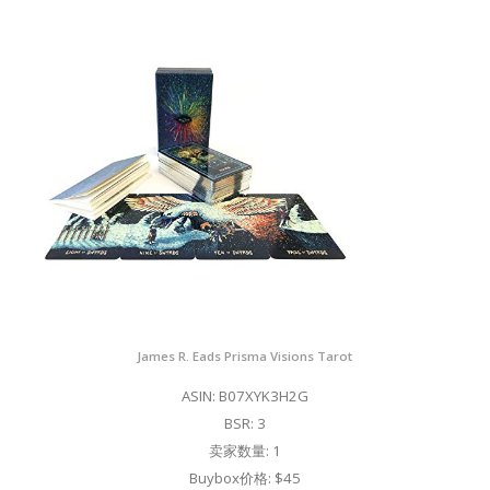
James R. Eads Prisma Visions Tarot
ASIN: B07XYK3H2G
BSR: 3
卖家数量: 1
Buybox价格: $45