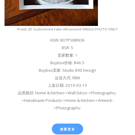
Prank 2D Customized Fake Ultrasound SINGLE PHOTO ONLY
ASIN: B07PS8BN36
BSR: 5
卖家数量: 1
Buybox价格: $46.5
Buybox卖家: Studio 890 Design
运送方式: FBM
上架日期: 2019-03-15
品类路径: Home & Kitchen->Wall Décor->Photographs;-
>Handmade Products->Home & Kitchen->Artwork-
>Photographs;
查看更多