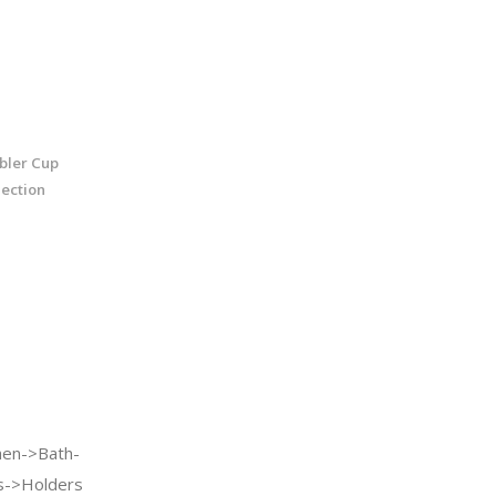
bler Cup
lection
en->Bath-
s->Holders