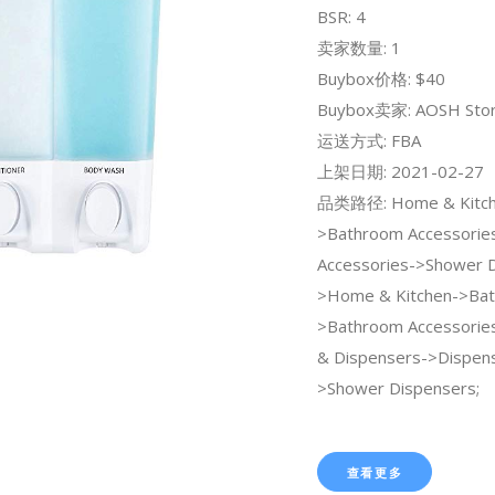
BSR: 4
卖家数量: 1
Buybox价格: $40
Buybox卖家: AOSH Sto
运送方式: FBA
上架日期: 2021-02-27
品类路径: Home & Kitch
>Bathroom Accessorie
Accessories->Shower D
>Home & Kitchen->Bat
>Bathroom Accessorie
& Dispensers->Dispen
>Shower Dispensers;
查看更多