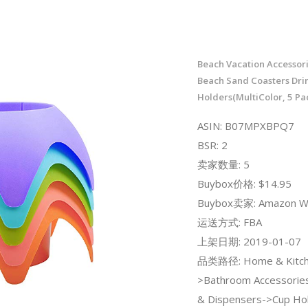
Beach Vacation Accessor
Beach Sand Coasters Dri
Holders(MultiColor, 5 Pa
ASIN: B07MPXBPQ7
BSR: 2
卖家数量: 5
Buybox价格: $14.95
Buybox卖家: Amazon W
运送方式: FBA
上架日期: 2019-01-07
品类路径: Home & Kitch
>Bathroom Accessorie
& Dispensers->Cup Hol