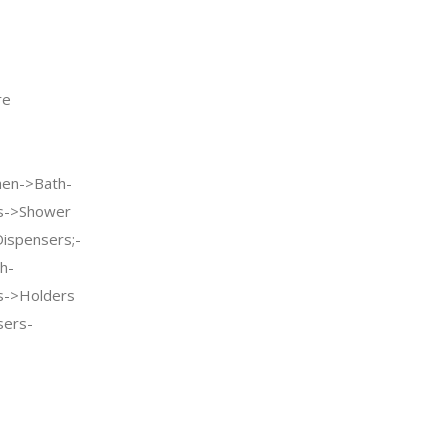
re
en->Bath-
s->Shower
ispensers;-
h-
s->Holders
sers-