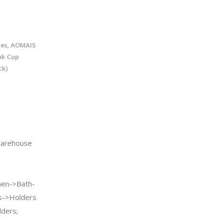
ies, AOMAIS
nk Cup
ck)
arehouse
en->Bath-
s->Holders
ders;