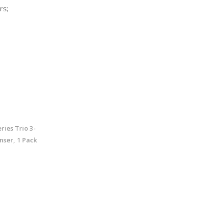
rs;
ries Trio 3-
ser, 1 Pack