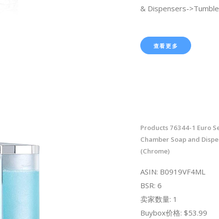
& Dispensers->Tumble
查看更多
Products 76344-1 Euro Se
Chamber Soap and Dispen
(Chrome)
ASIN: B0919VF4ML
BSR: 6
卖家数量: 1
Buybox价格: $53.99