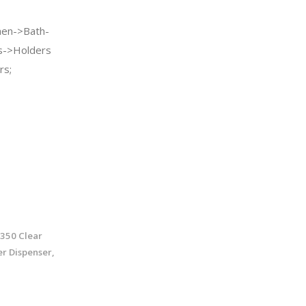
en->Bath-
s->Holders
rs;
2350 Clear
r Dispenser,