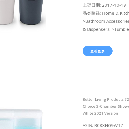
上架日期: 2017-10-19
品类路径: Home & Kitch
>Bathroom Accessorie
& Dispensers->Tumble
查看更多
Better Living Products 7
Choice 3-Chamber Showe
White 2021 Version
ASIN: B08XNG9WTZ