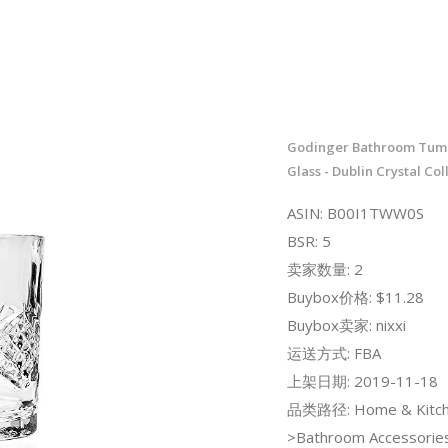
Godinger Bathroom Tum
Glass - Dublin Crystal Col
ASIN: B00I1TWW0S
BSR: 5
卖家数量: 2
Buybox价格: $11.28
Buybox卖家: nixxi
运送方式: FBA
上架日期: 2019-11-18
品类路径: Home & Kitch
>Bathroom Accessorie