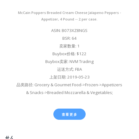
McCain Poppers Breaded Cream Cheese Jalapeno Peppers -
Appetizer, 4 Pound -- 2 per case.
ASIN: B073XZ8NGS
BSR: 64
卖家数量: 1
Buybox价格: $122
Buybox卖家: NVM Trading
运送方式: FBA
上架日期: 2019-05-23
品类路径: Grocery & Gourmet Food->Frozen->Appetizers
& Snacks->Breaded Mozzarella & Vegetables;
查看更多
#4