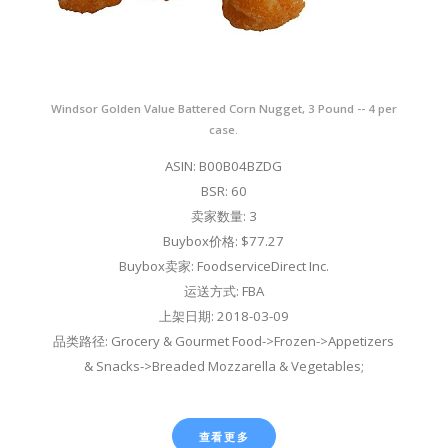
Windsor Golden Value Battered Corn Nugget, 3 Pound -- 4 per
case.
ASIN: B00B04BZDG
BSR: 60
卖家数量: 3
Buybox价格: $77.27
Buybox卖家: FoodserviceDirect Inc.
运送方式: FBA
上架日期: 2018-03-09
品类路径: Grocery & Gourmet Food->Frozen->Appetizers
& Snacks->Breaded Mozzarella & Vegetables;
查看更多