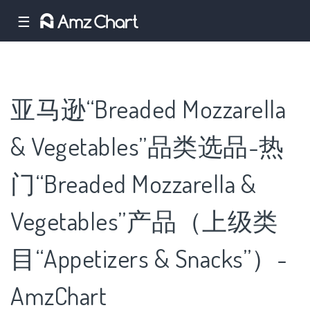
☰
亚马逊“Breaded Mozzarella
& Vegetables”品类选品-热
门“Breaded Mozzarella &
Vegetables”产品（上级类
目“Appetizers & Snacks”）-
AmzChart