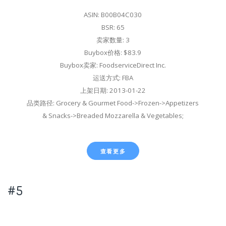
ASIN: B00B04C030
BSR: 65
卖家数量: 3
Buybox价格: $83.9
Buybox卖家: FoodserviceDirect Inc.
运送方式: FBA
上架日期: 2013-01-22
品类路径: Grocery & Gourmet Food->Frozen->Appetizers
& Snacks->Breaded Mozzarella & Vegetables;
查看更多
#5