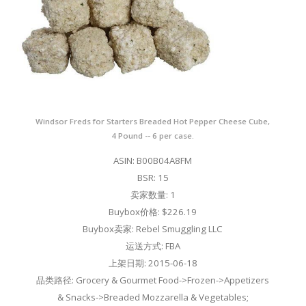
Windsor Freds for Starters Breaded Hot Pepper Cheese Cube,
4 Pound -- 6 per case.
ASIN: B00B04A8FM
BSR: 15
卖家数量: 1
Buybox价格: $226.19
Buybox卖家: Rebel Smuggling LLC
运送方式: FBA
上架日期: 2015-06-18
品类路径: Grocery & Gourmet Food->Frozen->Appetizers
& Snacks->Breaded Mozzarella & Vegetables;