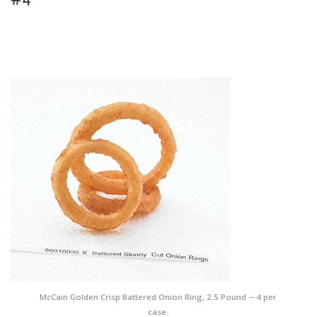
McCain Golden Crisp Battered Onion Ring, 2.5 Pound -- 4 per
case.